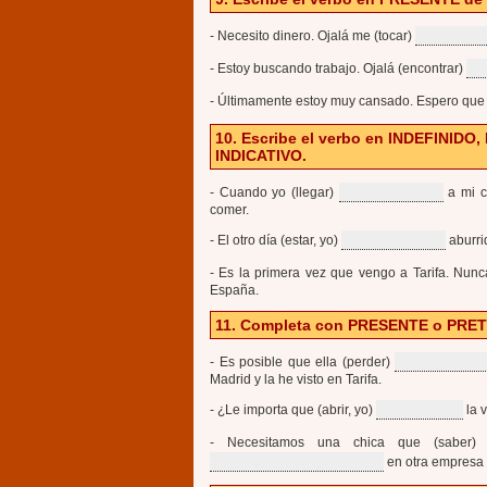
- Necesito dinero. Ojalá me (tocar)
- Estoy buscando trabajo. Ojalá (encontrar)
- Últimamente estoy muy cansado. Espero que 
10. Escribe el verbo en INDEFIN
INDICATIVO.
- Cuando yo (llegar)
a mi c
comer.
- El otro día (estar, yo)
aburri
- Es la primera vez que vengo a Tarifa. Nunc
España.
11. Completa con PRESENTE o PR
- Es posible que ella (perder)
Madrid y la he visto en Tarifa.
- ¿Le importa que (abrir, yo)
la 
- Necesitamos una chica que (saber
en otra empresa 