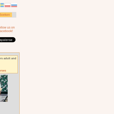
Boeken
ollow us on
facebook!
rs adult and
urses