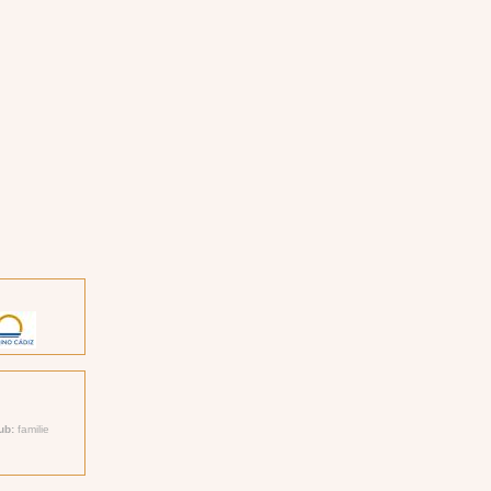
lub:
familie