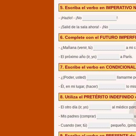
5. Escriba el verbo en IMPERATIVO
- ¡Hazlo! - ¡No
!
- ¡Salid de la sala ahora! - ¡No
6. Complete con el FUTURO IMPERF
- ¿Mañana (venir, tú)
a mi 
- El próximo año (ir, yo)
a París.
7. Escribe el verbo en CONDICIONA
- ¿(Poder, usted)
llamarme po
- Él, en mi lugar, (hacer)
lo mi
8. Utiliza el PRETÉRITO INDEFINID
- El otro día (ir, yo)
al médico porq
- Mis padres (comprar)
u
- Cuando (ser, tú)
pequeño, (pinta
9. Escribe el verbo en PRESENTE d