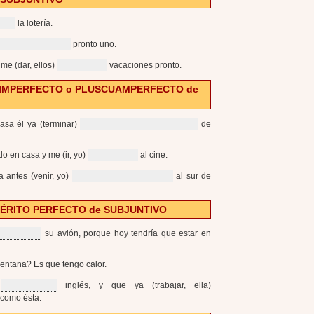
la lotería.
pronto uno.
me (dar, ellos)
vacaciones pronto.
IDO, IMPERFECTO o PLUSCUAMPERFECTO de
asa él ya (terminar)
de
do en casa y me (ir, yo)
al cine.
a antes (venir, yo)
al sur de
ETÉRITO PERFECTO de SUBJUNTIVO
su avión, porque hoy tendría que estar en
ventana? Es que tengo calor.
)
inglés, y que ya (trabajar, ella)
como ésta.