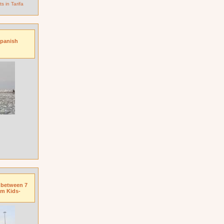
s in Tarifa
Spanish
n between 7
am Kids-