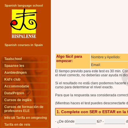
Spanish language school
Spanish courses in Spain
Algo fácil para
Nombre y Apellido:
Taalschool
empezar:
Email:
Spaanse les
El tiempo previsto para este test es 30 min. 
Aanbiedingen
el nivel correcto, no deberías usar ayuda ni dic
Kid's club
Si el resultado no está claro podemos hacerte u
Accommodatie
curso para determinar el nivel exacto.
Data/Prijzen
Para que la respuesta sea considerada correcta
Cursos de inglés
(Mientras haces el test puedes desconectarte d
Cursos de formación de
profesores ELE
1. Complete con SER o ESTAR en la 
Info uit Tarifa en omgeving
- ¿De dónde
tú? -
d
Tarifa en de reis