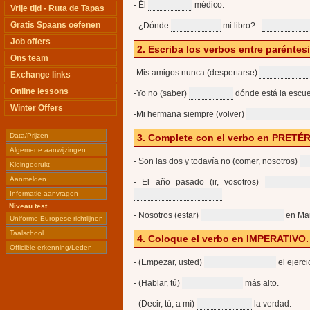
- Él
médico.
Vrije tijd - Ruta de Tapas
Gratis Spaans oefenen
- ¿Dónde
mi libro? -
Job offers
2. Escriba los verbos entre parént
Ons team
-Mis amigos nunca (despertarse)
Exchange links
Online lessons
-Yo no (saber)
dónde está la escue
Winter Offers
-Mi hermana siempre (volver)
Data/Prijzen
3. Complete con el verbo en PRET
Algemene aanwijzingen
- Son las dos y todavía no (comer, nosotros)
Kleingedrukt
Aanmelden
- El año pasado (ir, vosotros)
Informatie aanvragen
.
Niveau test
- Nosotros (estar)
en Mar
Uniforme Europese richtlijnen
Taalschool
4. Coloque el verbo en IMPERATIVO.
Officiële erkenning/Leden
- (Empezar, usted)
el ejerci
- (Hablar, tú)
más alto.
- (Decir, tú, a mí)
la verdad.