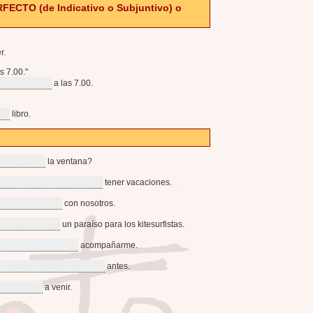
RFECTO (de Indicativo o Subjuntivo) o
r.
s 7.00."
a las 7.00.
libro.
la ventana?
tener vacaciones.
con nosotros.
un paraíso para los kitesurfistas.
acompañarme.
antes.
a venir.