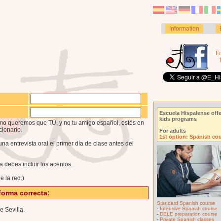
Information
F
Escuela Hispalense offe
kids programs
Como queremos que TÚ, y no tu amigo español, estés en
cionario.
For adults
1st option: Spanish co
na entrevista oral el primer día de clase antes del
 debes incluir los acentos.
e la red.)
forma correcta:
Standard Spanish course
-
Intensive Spanish course
e Sevilla.
-
DELE preparation course
-
Private Spanish classes