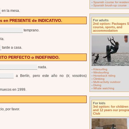
-
Spanish course for resident
-
Spanish brush-up course
en la mesa.
esis en PRESENTE de INDICATIVO.
For adults
2nd option: Packages 
course, sports, and
temprano.
accommodation
la.
tarde a casa.
ÉRITO PERFECTO o INDEFINIDO.
nada.
-
Kitesurfing
-
Windsurfing
a Berlín, pero este año no (ir, vosotros)
-
Horseback riding
-
Climbing
-
Multi-activity outdoor
-
Diving
-
Whale watching
ruecos en 1999.
For kids
3rd option: for childre
cio, por favor.
and 12 years our progr
Club