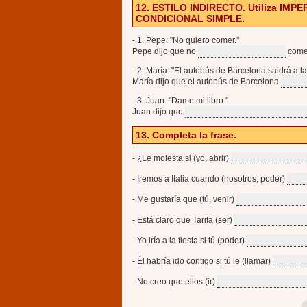
12. ESTILO INDIRECTO. Utiliza IMPE
CONDICIONAL SIMPLE.
- 1. Pepe: "No quiero comer."
Pepe dijo que no
come
- 2. María: "El autobús de Barcelona saldrá a la
María dijo que el autobús de Barcelona
- 3. Juan: "Dame mi libro."
Juan dijo que
13. Completa la frase.
- ¿Le molesta si (yo, abrir)
- Iremos a Italia cuando (nosotros, poder)
- Me gustaría que (tú, venir)
- Está claro que Tarifa (ser)
- Yo iría a la fiesta si tú (poder)
- Él habría ido contigo si tú le (llamar)
- No creo que ellos (ir)