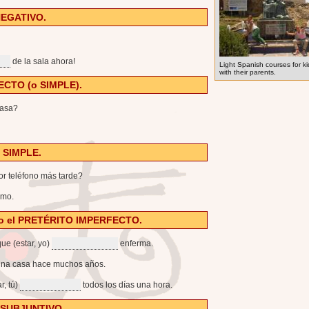
 NEGATIVO.
de la sala ahora!
Light Spanish courses for ki
with their parents.
ECTO (o SIMPLE).
casa?
L SIMPLE.
r teléfono más tarde?
smo.
O o el PRETÉRITO IMPERFECTO.
ue (estar, yo)
enferma.
na casa hace muchos años.
r, tú)
todos los días una hora.
e SUBJUNTIVO