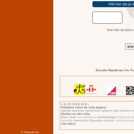
Voer hier de tekst 
Escuela Hispalense | Av. F
es
|
en
|
de
|
fr
|
it
|
sv
|
pl
|
ru
Palabras clave de esta pagina:
spanje spaanse taalschool spaans taal scholen ta
Similar en otro sitio:
Kid's club:
voor kinderen
Aanbiedingen:
spaanse l
vakantie
Intensieve Spaanse cursus:
intensieve s
Job offers
©
Hispalense