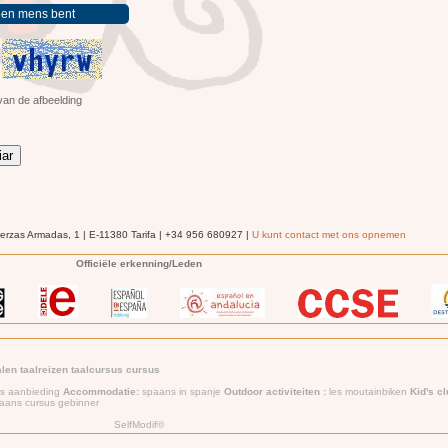
van de afbeelding
uerzas Armadas, 1 | E-11380 Tarifa | +34 956 680927 |
U kunt contact met ons opnemen
Officiële erkenning/Leden
len taalreizen taalcursus cursus
es aanbieding
Accommodatie:
spaans in spanje
Outdoor activiteiten :
les moutainbiken
Kid's c
paans cursus gebinner
SelfModif©