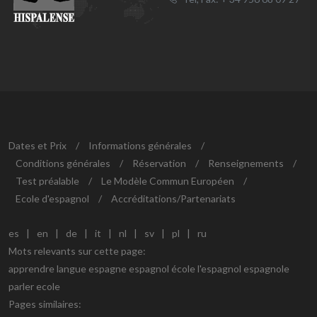
Dates et Prix
/
Informations générales
/
Conditions générales
/
Réservation
/
Renseignements
/
Test préalable
/
Le Modèle Commun Européen
/
Ecole d'espagnol
/
Accréditations/Partenariats
es
|
en
|
de
|
it
|
nl
|
sv
|
pl
|
ru
Mots relevants sur cette page:
apprendre langue espagne espagnol école l'espagnol espagnole
parler ecole
Pages similaires: