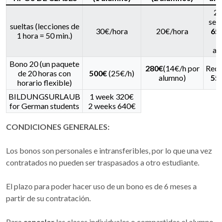
2 
sem
sueltas (lecciones de
30€/hora
20€/hora
65
1 hora = 50 min.)
al
Bono 20 (un paquete
280€
(14€/h por
Redu
de 20 horas con
500€
(25€/h)
alumno)
55
horario flexible)
BILDUNGSURLAUB
1 week 320€
for German students
2 weeks 640€
CONDICIONES GENERALES:
Los bonos son personales e intransferibles, por lo que una vez
contratados no pueden ser traspasados a otro estudiante.
El plazo para poder hacer uso de un bono es de 6 meses a
partir de su contratación.
Para
cancelar
las clases individuales o compartidas el alumno