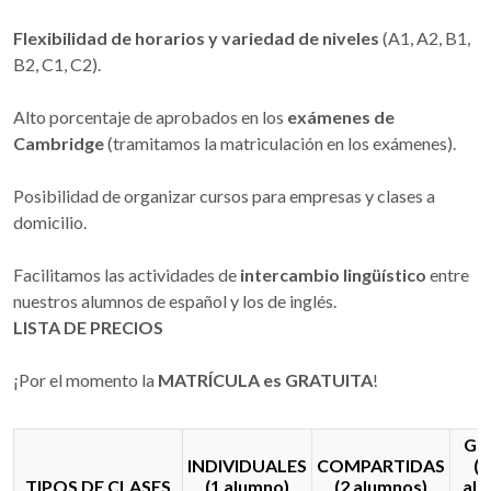
Flexibilidad de horarios y variedad de niveles
(A1, A2, B1,
B2, C1, C2).
Alto porcentaje de aprobados en los
exámenes de
Cambridge
(tramitamos la matriculación en los exámenes).
Posibilidad de organizar cursos para empresas y clases a
domicilio.
Facilitamos las actividades de
intercambio lingüístico
entre
nuestros alumnos de español y los de inglés.
LISTA DE PRECIOS
¡Por el momento la
MATRÍCULA es GRATUITA
!
GR
INDIVIDUALES
COMPARTIDAS
(m
TIPOS DE CLASES
(1 alumno)
(2 alumnos)
alu