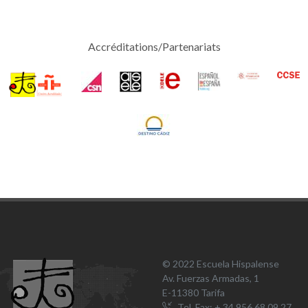
Accréditations/Partenariats
© 2022 Escuela Hispalense
Av. Fuerzas Armadas, 1
E-11380 Tarifa
Tel, Fax: + 34 956 68 09 27