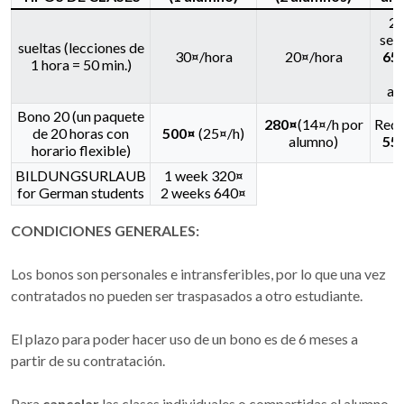
2 
sem
sueltas (lecciones de
30¤/hora
20¤/hora
65
1 hora = 50 min.)
al
Bono 20 (un paquete
280¤
(14¤/h por
Redu
de 20 horas con
500¤
(25¤/h)
alumno)
55
horario flexible)
BILDUNGSURLAUB
1 week 320¤
for German students
2 weeks 640¤
CONDICIONES GENERALES:
Los bonos son personales e intransferibles, por lo que una vez
contratados no pueden ser traspasados a otro estudiante.
El plazo para poder hacer uso de un bono es de 6 meses a
partir de su contratación.
Para
cancelar
las clases individuales o compartidas el alumno