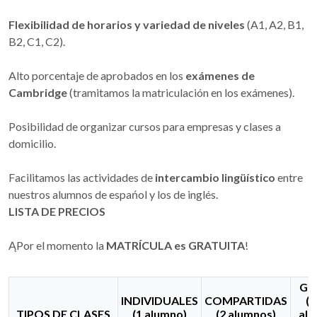
Flexibilidad de horarios y variedad de niveles
(A1, A2, B1,
B2, C1, C2).
Alto porcentaje de aprobados en los
exámenes de
Cambridge
(tramitamos la matriculación en los exámenes).
Posibilidad de organizar cursos para empresas y clases a
domicilio.
Facilitamos las actividades de
intercambio lingüístico
entre
nuestros alumnos de espańol y los de inglés.
LISTA DE PRECIOS
ĄPor el momento la
MATRÍCULA es GRATUITA
!
GR
INDIVIDUALES
COMPARTIDAS
(m
TIPOS DE CLASES
(1 alumno)
(2 alumnos)
alu