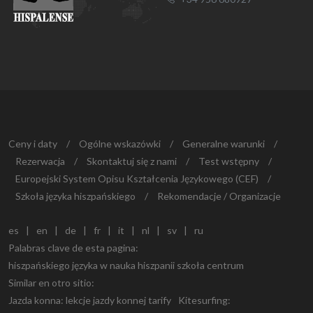
Ceny i daty
/
Ogólne wskazówki
/
Generalne warunki
/
Rezerwacja
/
Skontaktuj się z nami
/
Test wstępny
/
Europejski System Opisu Kształcenia Językowego (CEF)
/
Szkoła języka hiszpańskiego
/
Rekomendacje / Organizacje
es
|
en
|
de
|
fr
|
it
|
nl
|
sv
|
ru
Palabras clave de esta pagina:
hiszpańskiego języka w nauka hiszpanii szkoła centrum
Similar en otro sitio:
Jazda konna:
lekcje jazdy konnej tarify
Kitesurfing: