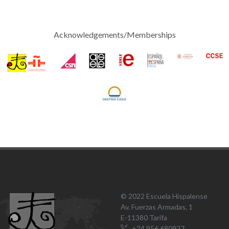
Acknowledgements/Memberships
© 2022 Escuela Hispalense
Av. Fuerzas Armadas, 1
E-11380 Tarifa
+34 956 680927