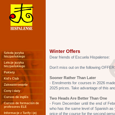
Winter Offers
Szkoła języka
hiszpańskiego
Dear friends of Escuela Hispalense:
Lekcje języka
hiszpańskiego
Don't miss out on the following OFFERS
Pakiety
Sooner Rather Than Later
Kid's Club
- Enrolments for courses in 2026 made
Zakwaterowanie
2025 prices. Take advantage of this an
Ceny i daty
Cursos de inglés
Two Heads Are Better Than One
- From December until the end of Febru
Cursos de formación de
profesores ELE
who has the same level of Spanish as y
Informacje z Tarify i jej
price of the course for the second pers