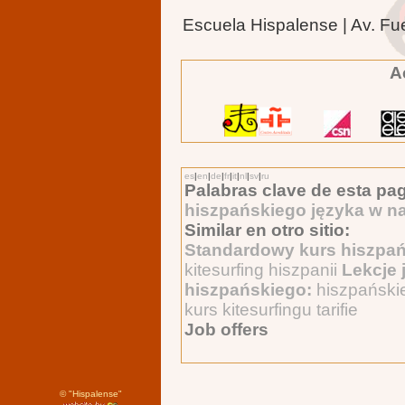
Escuela Hispalense | Av. Fu
A
es
|
en
|
de
|
fr
|
it
|
nl
|
sv
|
ru
Palabras clave de esta pag
hiszpańskiego języka w na
Similar en otro sitio:
Standardowy kurs hiszpa
kitesurfing hiszpanii
Lekcje 
hiszpańskiego:
hiszpańsk
kurs kitesurfingu tarifie
Job offers
©
"Hispalense"