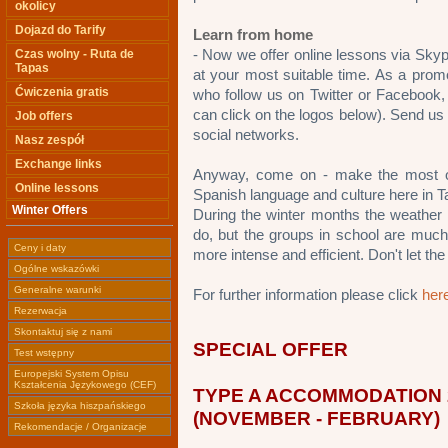
okolicy
Dojazd do Tarify
Learn from home
- Now we offer online lessons via Skyp
Czas wolny - Ruta de
Tapas
at your most suitable time. As a promo
Ćwiczenia gratis
who follow us on Twitter or Facebook,
can click on the logos below). Send us 
Job offers
social networks.
Nasz zespół
Exchange links
Anyway, come on - make the most of 
Online lessons
Spanish language and culture here in Ta
Winter Offers
During the winter months the weather i
do, but the groups in school are much 
Ceny i daty
more intense and efficient. Don't let th
Ogólne wskazówki
Generalne warunki
For further information please click
her
Rezerwacja
Skontaktuj się z nami
SPECIAL OFFER
Test wstępny
Europejski System Opisu
Kształcenia Językowego (CEF)
TYPE A ACCOMMODATION 
Szkoła języka hiszpańskiego
(NOVEMBER - FEBRUARY)
Rekomendacje / Organizacje