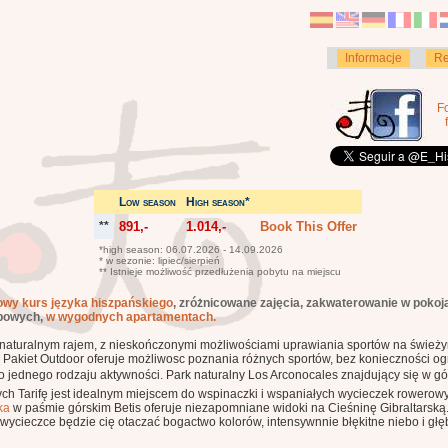
Informacje
Re
F
Low season
High season*
**
891,-
1.014,-
Book This Offer
*high season: 06.07.2026 - 14.09.2026
* w sezonie: lipiec/sierpień
** Istnieje możliwość przedłużenia pobytu na miejscu
wy kurs języka hiszpańskiego
, zróżnicowane zajęcia, zakwaterowanie w pokoj
bowych,
w wygodnych apartamentach.
st naturalnym rajem, z nieskończonymi możliwościami uprawiania sportów na śwież
. Pakiet Outdoor oferuje możliwosc poznania różnych sportów, bez konieczności og
ko jednego rodzaju aktywności. Park naturalny Los Arconocales znajdujący się w g
ych Tarifę jest idealnym miejscem do wspinaczki i wspaniałych wycieczek rowerow
ka
w paśmie górskim Betis oferuje niezapomniane widoki na Cieśninę Gibraltarską
wycieczce będzie cię otaczać bogactwo kolorów, intensywnnie błękitne niebo i głę