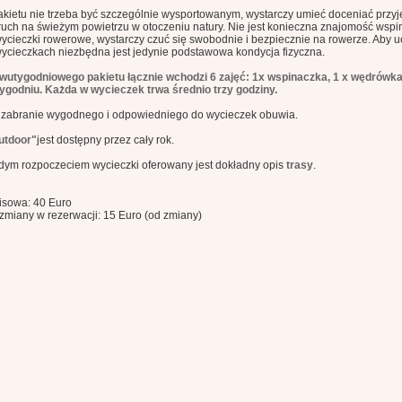
akietu nie trzeba być szczególnie wysportowanym, wystarczy umieć doceniać przy
ruch na świeżym powietrzu w otoczeniu natury. Nie jest konieczna znajomość wspina
wycieczki rowerowe, wystarczy czuć się swobodnie i bezpiecznie na rowerze. Aby u
wycieczkach niezbędna jest jedynie podstawowa kondycja fizyczna.
wutygodniowego pakietu łącznie wchodzi 6 zajęć: 1x wspinaczka, 1 x wędrówka 
tygodniu. Każda w wycieczek trwa średnio trzy godziny.
 zabranie wygodnego i odpowiedniego do wycieczek obuwia.
utdoor"
jest dostępny przez cały rok.
dym rozpoczeciem wycieczki oferowany jest dokładny opis
trasy
.
isowa: 40 Euro
 zmiany w rezerwacji: 15 Euro (od zmiany)