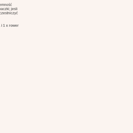
jemność
czki; jesli
czestniczyć
i 1 x rower