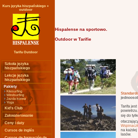
Kurs języka hiszpańskiego +
outdoor
Hispalense na sportowo.
Outdoor w Tarifie
Tarifa Outdoor
Szkoła języka
hiszpańskiego
Lekcje języka
hiszpańskiego
Pakiety
Kitesurfing
Standardo
Windsurfing
jednooso
Jazda konna
Yoga
Tarifa je
Kid's Club
powietrzu
Zakwaterowanie
się do tyl
otaczając
Ceny i daty
Wspinacz
na każdej 
Cursos de inglés
lasów.
Cursos de formación de