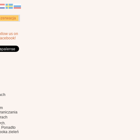
zerwacja
ollow us on
facebook!
ach
ym
raniczania
órach
ych.
. Ponadto
boka zieleń