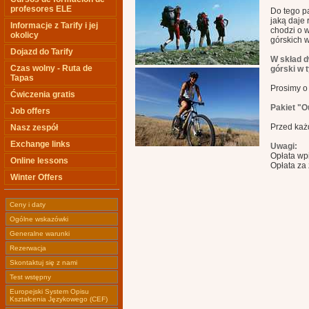
profesores ELE
Do tego p
jaką daje 
Informacje z Tarify i jej
chodzi o 
okolicy
górskich 
Dojazd do Tarify
W skład d
Czas wolny - Ruta de
górski w 
Tapas
Prosimy o
Ćwiczenia gratis
Pakiet "O
Job offers
Przed każ
Nasz zespół
Exchange links
Uwagi:
Opłata wp
Online lessons
Opłata za
Winter Offers
Ceny i daty
Ogólne wskazówki
Generalne warunki
Rezerwacja
Skontaktuj się z nami
Test wstępny
Europejski System Opisu
Kształcenia Językowego (CEF)