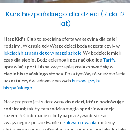
Kurs hiszpańskiego dla dzieci (7 do 12
lat)
Nasz
Kid's Club
to specjalna oferta
wakacyjna dla całej
rodziny
. W czasie gdy Wasze dzieci będą uczestniczyły w
lekcjach hiszpańskiego w naszej szkole
, Wy będziecie mieli
czas dla siebie
. Będziecie mogli
poznać okolice
Tarify
,
uprawiać sport
lub najzwyczajniej
zrelaksować się w
cieple hiszpańskiego słońca
. Poza tym Wy również możecie
uczestniczyć
w jednym z naszych
kursów języka
hiszpańskiego
.
Nasz program jest skierowany
do dzieci, które podróżują z
rodzicami
; tak by cała rodzina mogła
spędzić wakacje
razem
. Jeśli nie macie ochoty na przeżywanie stresu
związanego z poszukiwaniem
zakwaterowania
, możemy
służyć Wam pomocą
oferując apartamenty, motele, hotele