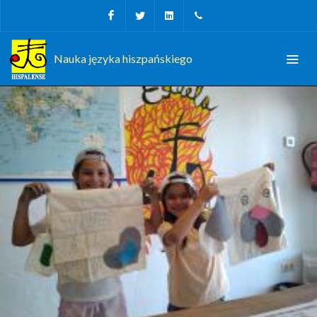
Facebook
Twitter
Linkedin
+34 956 680927
Nauka języka hiszpańskiego