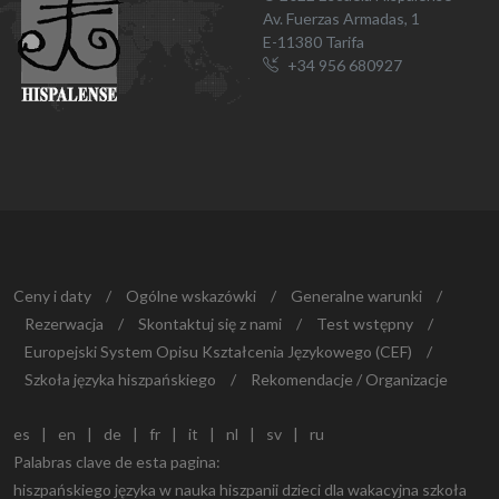
Av. Fuerzas Armadas, 1
E-11380 Tarifa
+34 956 680927
Ceny i daty
/
Ogólne wskazówki
/
Generalne warunki
/
Rezerwacja
/
Skontaktuj się z nami
/
Test wstępny
/
Europejski System Opisu Kształcenia Językowego (CEF)
/
Szkoła języka hiszpańskiego
/
Rekomendacje / Organizacje
es
|
en
|
de
|
fr
|
it
|
nl
|
sv
|
ru
Palabras clave de esta pagina:
hiszpańskiego języka w nauka hiszpanii dzieci dla wakacyjna szkoła