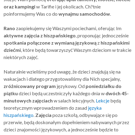
oraz kampingi
w Tarifie i jej okolicach. Ch?tnie
poinformujemy Was co do
wynajmu samochodów
.
Rano
zaopiekujemy się Waszymi pociechami, oferując Im
aktywne zajęcia z hiszpańskiego
, proponując jednocześnie
spotkania połączone z wymianą językową
z
hiszpańskimi
dziećmi
, które będą towarzyszyć Waszym dzieciom w trakcie
niektórych zajęć.
Naturalnie wzieliśmy pod uwagę, że dzieci znajdują się na
wakacjach i dlatego przygotowaliśmy dla Nich specjalny,
zróżnicowany program
językowy. Od
poniedziałku do
piątku
dzieci będą uczestniczyły każdego dnia w
dwóch 45-
minutowych zajęciach
w salach lekcyjnych.
Lekcje
będą
teoretycznym wprowadzeniem do zasad
języka
hiszpańskiego
.
Zajęcia
poza szkołą, odbywające się po
przerwie, będą doskonałym dopełnieniem nabywanych przez
dzieci znajomości językowych, a jednocześnie będzie to