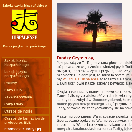
Szkoła języka hiszpańskiego
Kursy języka hiszpańskiego
Drodzy Czytelnicy,
Szkoła języka
Jest prawdą że Tarifa jest znana głównie dzięk
hiszpańskiego
też prawdą, że większość odwiedzających Tarif
niż tylko jeden raz w życiu i przyznaje się, że 
Lekcje języka
miasteczku. Faktem jest, że Tarifa to ostatni ra
hiszpańskiego
my,
w Escuela Hispalense
zgadzamy się z tym, 
Pakiety
Dawni uczniowie naszej szkoły z pewnością si
Kid's Club
Dzięki naszej pracy mamy mnóstwo kontaktów z
Zauważyliśmy, że większość z nich nie wie zbyt
Zakwaterowanie
kultury oraz zabytków.
Jesteśmy dumni, że m
nauce języka hiszpańskiego.
Chęć przybliżen
Ceny i daty
Tarify, sprawiła, że zdecydowaliśmy się na stwor
Cursos de inglés
A zatem proponujemy Wam, abyście zwiedzili z
Cursos de formación de
Sporadycznie będziemy Wam przedstawiać info
profesores ELE
zapoznamy Was z tutejszymi zabytkami, poinfor
nowych aktualnościach na temat Tarify, jej oko
Informacje z Tarify i jej