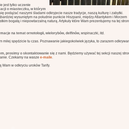
e jest tylko
uczenie
acji o miasteczku, w którym
się podążać naszymi śladami odkryjecie nasze tradycje, naszą kulturę i zabytki.
najbardziej wysuniętym na południe punkcie Hiszpanii, między Atlantykem i Morzem
tkim bogatą i niepowtarzalną naturą. Artykuły które Wam prezentujemy na tej stro
acje na temat ornotologii, wielorybów, delfinów,
wspinaczki, itd.
m milej spędzicie tu czas. Poznawanie jakiegokolwiek języka, to zarazem odkrywan
em, prosimy o skontaktowanie się
z nami. Będziemy używać tej sekcji naszej stro
owanie. Czekamy na wasze
e-maile
.
gą Wam w odkryciu uroków Tarify.