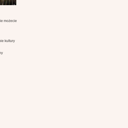
nie możecie
ie kultury
ny