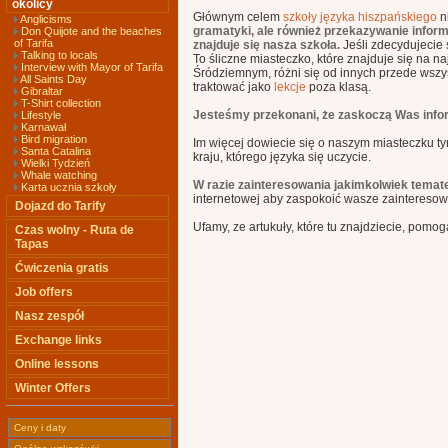
okolicy
Głównym celem
szkoły języka hiszpańskiego
ni
Anglicisms
gramatyki, ale również przekazywanie inform
Don Quijote and the beaches
of Tarifa
znajduje się nasza szkoła.
Jeśli zdecydujecie 
Talking to locals
To śliczne miasteczko, które znajduje się na 
Interview with Mayor of Tarifa
Śródziemnym, różni się od innych przede wszys
All Saints Day
traktować jako
lekcje
poza klasą.
Gibraltar
T-Shirt collection
Jesteśmy przekonani, że zaskoczą Was inform
Lifestyle
Karnawał
Bird migration
Im więcej dowiecie się o naszym miasteczku ty
Santa Catalina
kraju, którego języka się uczycie.
Wielki Tydzień
Whale watching
W razie zainteresowania jakimkolwiek temat
Karta ucznia szkoły
internetowej aby zaspokoić wasze zainteres
Dojazd do Tarify
Ufamy, ze artukuły, które tu znajdziecie, pomo
Czas wolny - Ruta de
Tapas
Ćwiczenia gratis
Job offers
Nasz zespół
Exchange links
Online lessons
Winter Offers
Ceny i daty