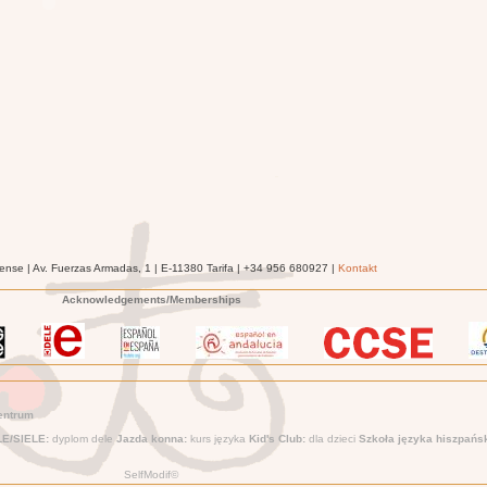
ense | Av. Fuerzas Armadas, 1 | E-11380 Tarifa | +34 956 680927 |
Kontakt
Acknowledgements/Memberships
entrum
LE/SIELE:
dyplom dele
Jazda konna:
kurs języka
Kid's Club:
dla dzieci
Szkoła języka hiszpańs
SelfModif©