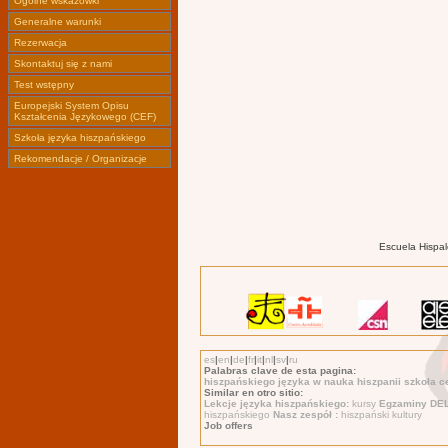
Ogólne wskazówki
Generalne warunki
Rezerwacja
Skontaktuj się z nami
Test wstępny
Europejski System Opisu
Kształcenia Językowego (CEF)
Szkoła języka hiszpańskiego
Rekomendacje / Organizacje
Escuela Hispal
es
|
en
|
de
|
fr
|
it
|
nl
|
sv
|
ru
Palabras clave de esta pagina:
hiszpańskiego języka w nauka hiszpanii szkoła c
Similar en otro sitio:
Lekcje języka hiszpańskiego:
kursy
Egzaminy DE
hiszpańskiego
Nasz zespół :
hiszpański kultury
Job offers