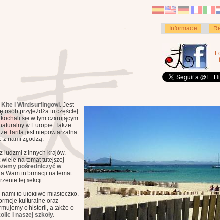
Informacje
Re
F
i
Kite i Windsurfingowi
. Jest
ę osób przyjeżdża tu częściej
zakochali się w tym czarującym
j naturalny w Europie. Także
że Tarifa jest niepowtarzalna.
ę z nami zgodzą.
 ludzmi z innych krajów.
 wiele na temat tutejszej
ożemy pośredniczyć w
ia Wam informacji na temat
zenie tej sekcji.
 nami to urokliwe miasteczko.
rmcje kulturalne oraz
mujemy o historii, a także o
lic i naszej szkoły.