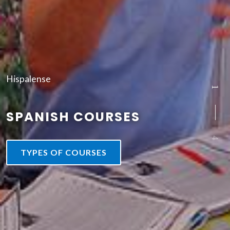
Hispalense
2
SPANISH + ACTIVITIES +
ACCOMMODATION
4
+ INFO