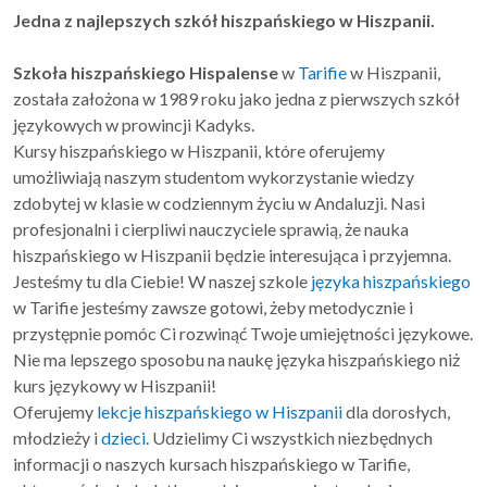
Jedna z najlepszych szkół hiszpańskiego w Hiszpanii.
Szkoła hiszpańskiego Hispalense
w
Tarifie
w Hiszpanii,
została założona w 1989 roku jako jedna z pierwszych szkół
językowych w prowincji Kadyks.
Kursy hiszpańskiego w Hiszpanii, które oferujemy
umożliwiają naszym studentom wykorzystanie wiedzy
zdobytej w klasie w codziennym życiu w Andaluzji. Nasi
profesjonalni i cierpliwi nauczyciele sprawią, że nauka
hiszpańskiego w Hiszpanii będzie interesująca i przyjemna.
Jesteśmy tu dla Ciebie! W naszej szkole
języka hiszpańskiego
w Tarifie jesteśmy zawsze gotowi, żeby metodycznie i
przystępnie pomóc Ci rozwinąć Twoje umiejętności językowe.
Nie ma lepszego sposobu na naukę języka hiszpańskiego niż
kurs językowy w Hiszpanii!
Oferujemy
lekcje hiszpańskiego w Hiszpanii
dla dorosłych,
młodzieży i
dzieci
. Udzielimy Ci wszystkich niezbędnych
informacji o naszych kursach hiszpańskiego w Tarifie,