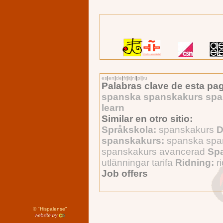
es
|
en
|
de
|
fr
|
it
|
nl
|
pl
|
ru
Palabras clave de esta pag
spanska spanskakurs span
learn
Similar en otro sitio:
Språkskola:
spanskakurs
D
spanskakurs:
spanska spa
spanskakurs avancerad
Spa
utlänningar tarifa
Ridning:
r
Job offers
©
"Hispalense"