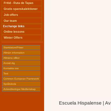
Fritid - Ruta de Tapas
Gratis spanskalektioner
Job offers
Our team
Exchange links
Online lessons
Winter Offers
Startdatum/Priser
Allmän information
Allmäna villkor
Anmäl dig
Kontakta oss
Test
Common European Framework
Språkskola
Ackrediteringar Medlemskap
Escuela Hispalense | Av