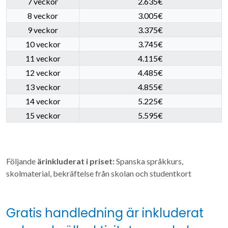
7 veckor
2.635€
8 veckor
3.005€
9 veckor
3.375€
10 veckor
3.745€
11 veckor
4.115€
12 veckor
4.485€
13 veckor
4.855€
14 veckor
5.225€
15 veckor
5.595€
Följande
ärinkluderat i priset:
Spanska språkkurs,
skolmaterial, bekräftelse från skolan och studentkort
Gratis handledning är inkluderat