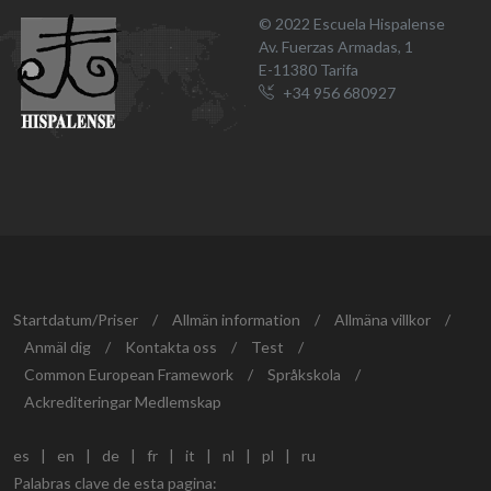
© 2022 Escuela Hispalense
Av. Fuerzas Armadas, 1
E-11380 Tarifa
+34 956 680927
Startdatum/Priser
/
Allmän information
/
Allmäna villkor
/
Anmäl dig
/
Kontakta oss
/
Test
/
Common European Framework
/
Språkskola
/
Ackrediteringar Medlemskap
es
|
en
|
de
|
fr
|
it
|
nl
|
pl
|
ru
Palabras clave de esta pagina: