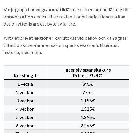
Varje grupp har en
grammatiklärare
och
en annan lärare
för
konversations
delen efter rasten. För privatlektionerna kan
det bli ytterligare ett byte av lärare.
Antalet
privatlektioner
kan utökas vid behov och kan ägnas
till att diskutera ämnen såsom spansk ekonomi, litteratur,
historia, med mera.
Intensiv spanskakurs
Kurslängd
Priser i EURO
1 vecka
390€
2 veckor
775€
3 veckor
1.155€
4 veckor
1.525€
5 veckor
1.895€
6 veckor
2.265€