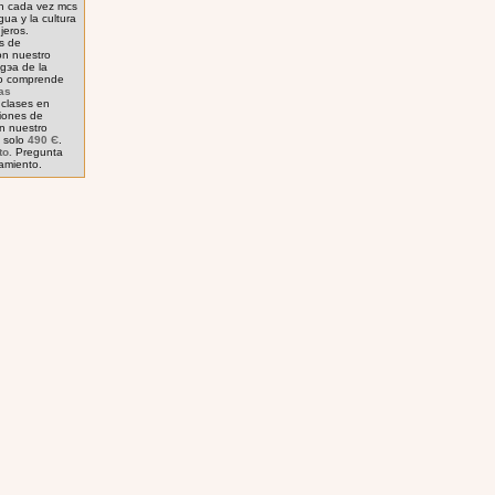
ѓn cada vez mсs
ua y la cultura
jeros.
s de
on nuestro
gэa de la
so comprende
as
clases en
ciones de
en nuestro
: solo
490 Є
.
to.
Pregunta
jamiento.