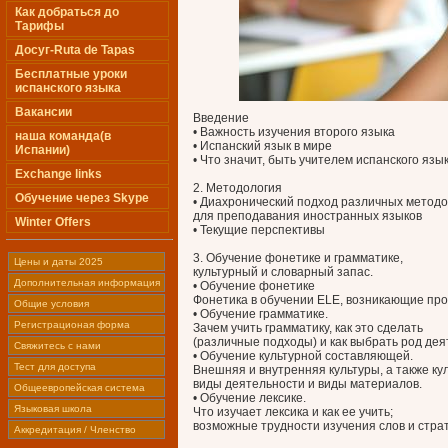
Как добраться до
Тарифы
Досуг-Ruta de Tapas
Бесплатные уроки
испанского языка
Вакансии
Введение
• Важность изучения второго языка
наша команда(в
• Испанский язык в мире
Испании)
• Что значит, быть учителем испанского язы
Exchange links
2. Методология
Обучение через Skype
• Диахронический подход различных методо
для преподавания иностранных языков
Winter Offers
• Текущие перспективы
3. Обучение фонетике и грамматике,
Цены и даты 2025
культурный и словарный запас.
Дополнительная информация
• Обучение фонетике
Фонетика в обучении ELE, возникающие про
Общие условия
• Обучение грамматике.
Регистрационая форма
Зачем учить грамматику, как это сделать
(различные подходы) и как выбрать род дея
Свяжитесь с нами
• Обучение культурной составляющей.
Тест для доступа
Внешняя и внутренняя культуры, а также кул
виды деятельности и виды материалов.
Общеевропейская система
• Обучение лексике.
Языковая школа
Что изучает лексика и как ее учить;
возможные трудности изучения слов и стра
Аккредитация / Членство