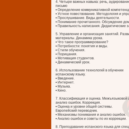
4. Четыре важных навыка: речь, аудировани
письмо
• Определение коммуникативной компетенц
• Устное повествование. Методология и упр
• Прослушивание. Виды деятельности.
• Понимание прочитанного. Обсуждение дом
• Правильность написания. Дидактические 
5. Управление и организация занятий. Раз
материалы. Динамика урока.
• Что такое программирование?
• Потребности: понятия и виды.
• Стили обучения.
• Порицания.
• Мотивация студентов.
• Динамический урок.
6. Использование технологий в обучении
испанскому языку.
• Введение.
• Интернет.
• Музыка.
• Кино.
7. Классификация и оценка. Межъязыковой 
анализ ошибок. Коррекция.
• Оценка и уровни общей системы.
Европейский переводчик.
• Механизмы понимания и анализ ошибок.
• Анализ ошибок и советы по их коррекции.
8. Преподавание испанского языка для спе