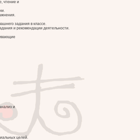
е, чтение и
ии.
ажнения.
ашнего задания в классе.
задания и рекомендации деятельности.
вивающие
анализ и
циальных целей.