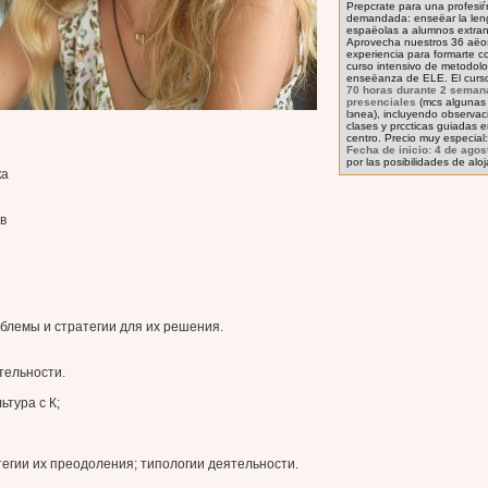
Prepсrate para una profesi
demandada: enseёar la leng
espaёolas a alumnos extran
Aprovecha nuestros 36 aёo
experiencia para formarte c
curso intensivo de metodolo
enseёanza de ELE. El cur
70 horas durante 2 seman
presenciales
(mсs algunas 
lэnea), incluyendo observa
clases y prсcticas guiadas 
centro. Precio muy especial
Fecha de inicio: 4 de agos
por las posibilidades de alo
ка
в
блемы и стратегии для их решения.
тельности.
ьтура с К;
тегии их преодоления; типологии деятельности.