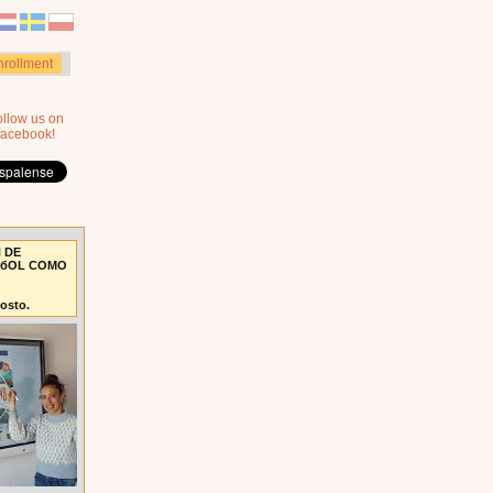
nrollment
ollow us on
facebook!
 DE
AбOL COMO
gosto.