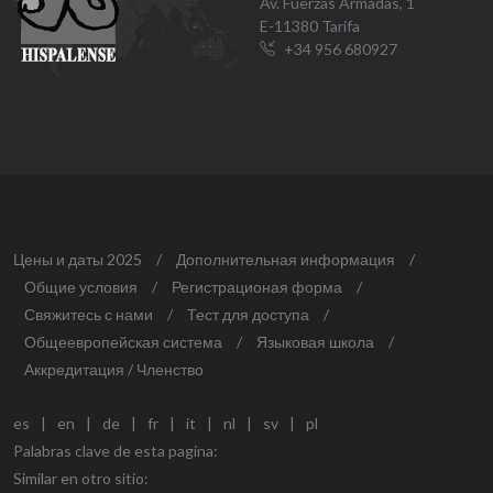
Av. Fuerzas Armadas, 1
E-11380 Tarifa
+34 956 680927
Цены и даты 2025
/
Дополнительная информация
/
Общие условия
/
Регистрационая форма
/
Свяжитесь с нами
/
Тест для доступа
/
Общеевропейская система
/
Языковая школа
/
Аккредитация / Членство
es
|
en
|
de
|
fr
|
it
|
nl
|
sv
|
pl
Palabras clave de esta pagina:
Similar en otro sitio: