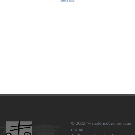
© 2022 "Hispalense", испанская
школа