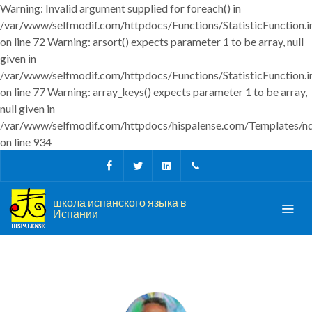
Warning: Invalid argument supplied for foreach() in
/var/www/selfmodif.com/httpdocs/Functions/StatisticFunction.i
on line 72 Warning: arsort() expects parameter 1 to be array, null
given in
/var/www/selfmodif.com/httpdocs/Functions/StatisticFunction.i
on line 77 Warning: array_keys() expects parameter 1 to be array,
null given in
/var/www/selfmodif.com/httpdocs/hispalense.com/Templates/n
on line 934
Facebook
Twitter
Linkedin
+34 956 680927
школа испанского языка в
Испании