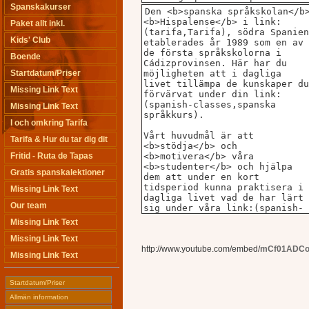
Spanskakurser
Paket allt inkl.
Kids' Club
Boende
Startdatum/Priser
Missing Link Text
Missing Link Text
I och omkring Tarifa
Tarifa & Hur du tar dig dit
Fritid - Ruta de Tapas
Gratis spanskalektioner
Missing Link Text
Our team
Missing Link Text
Missing Link Text
http://www.youtube.com/embed/
mCf01ADC
Missing Link Text
Startdatum/Priser
Allmän information