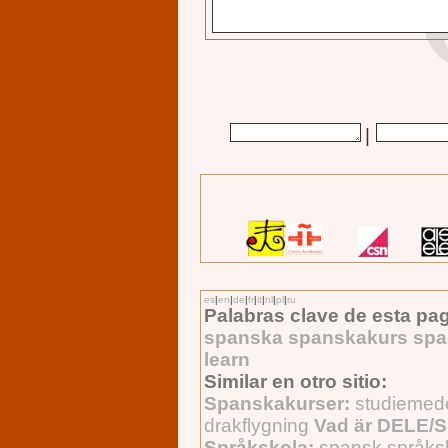
|
es
|
en
|
de
|
fr
|
it
|
nl
|
pl
|
ru
Palabras clave de esta pag
spanska spanskakurs span
learn
Similar en otro sitio:
Spanskakurser:
studiemed
drakflygning
Vad är DELE/S
Språkskola:
spansk språks