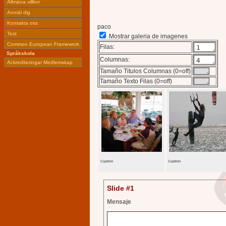
Allmäna villkor
Anmäl dig
Kontakta oss
paco
Test
Mostrar galeria de imagenes
Common European Framework
Filas:
Språkskola
Columnas:
Ackrediteringar Medlemskap
Tamaño Titulos Columnas (0=off)
Tamaño Texto Filas (0=off)
Caption
Caption
Slide #1
Mensaje