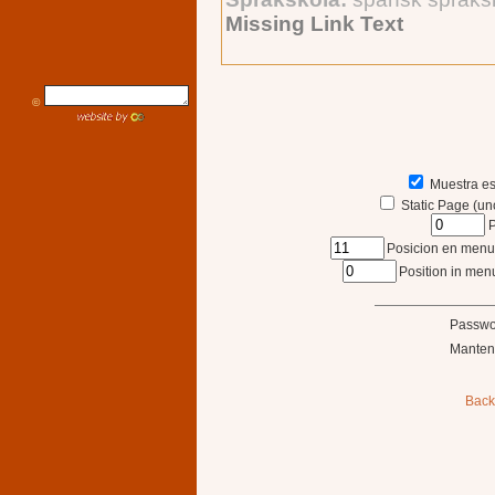
Missing Link Text
©
Muestra es
Static Page (un
P
Posicion en menu s
Position in menu
Passwo
Manten
Back