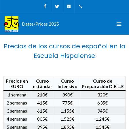
Facebook
Twitter
Linkedin
+34 956 680927
Dates/Prices 2025
Precios de los cursos de español en la
Escuela Hispalense
Precios en
Curso
Curso
Curso de
EURO
estándar
intensivo
Preparación D.E.L.E
1 semana
210€
390€
320€
2 semanas
415€
775€
635€
3 semanas
615€
1.155€
945€
4 semanas
805€
1.525€
1.245€
5 semanas
995€
1.895€
1.545€