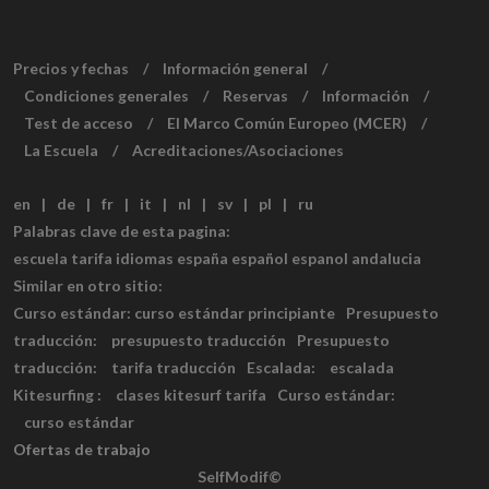
Precios y fechas
/
Información general
/
Condiciones generales
/
Reservas
/
Información
/
Test de acceso
/
El Marco Común Europeo (MCER)
/
La Escuela
/
Acreditaciones/Asociaciones
en
|
de
|
fr
|
it
|
nl
|
sv
|
pl
|
ru
Palabras clave de esta pagina:
escuela tarifa idiomas españa español espanol andalucia
Similar en otro sitio:
Curso estándar:
curso estándar principiante
Presupuesto
traducción:
presupuesto traducción
Presupuesto
traducción:
tarifa traducción
Escalada:
escalada
Kitesurfing :
clases kitesurf tarifa
Curso estándar:
curso estándar
Ofertas de trabajo
SelfModif©