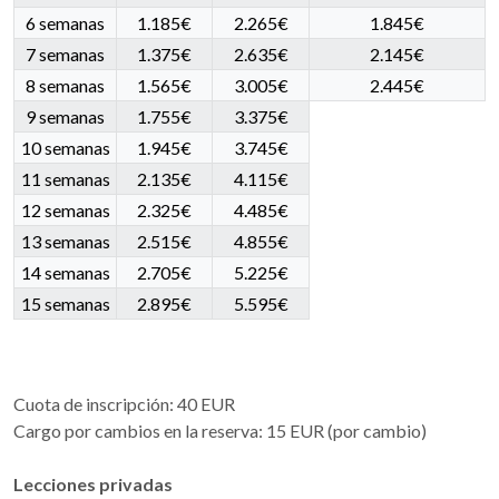
6 semanas
1.185€
2.265€
1.845€
7 semanas
1.375€
2.635€
2.145€
8 semanas
1.565€
3.005€
2.445€
9 semanas
1.755€
3.375€
10 semanas
1.945€
3.745€
11 semanas
2.135€
4.115€
12 semanas
2.325€
4.485€
13 semanas
2.515€
4.855€
14 semanas
2.705€
5.225€
15 semanas
2.895€
5.595€
Cuota de inscripción: 40 EUR
Cargo por cambios en la reserva: 15 EUR (por cambio)
Lecciones privadas