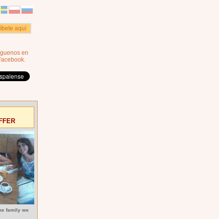
ríbete aquí
íguenos en
Facebook.
FFER
me family we