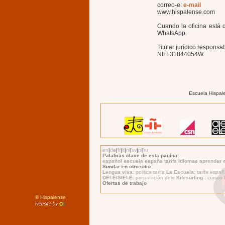
correo-e:
e-mail
www.hispalense.com
Cuando la oficina está 
WhatsApp.
Titular jurídico respons
NIF: 31844054W.
Escuela Hispal
en
|
de
|
fr
|
it
|
nl
|
sv
|
pl
|
ru
Palabras clave de esta pagina:
español escuela españa tarifa idiomas aprender 
Similar en otro sitio:
Lengua viva:
politica tarifa
La Escuela:
tarifa espa
DELE/SIELE:
preparación dele
Kitesurfing :
cursos k
Ofertas de trabajo
©
Hispalense