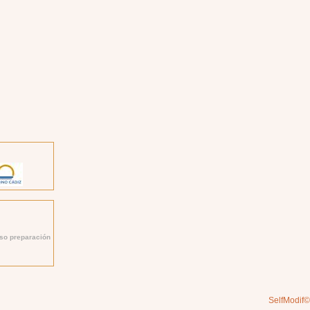
so preparación
SelfModif©