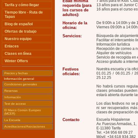
Edad mínima
7 años para el Kids' Club
Tarifa y cómo llegar
13 años para el Junior C
requerida (para
16 años para el curso es
los cursos de
Tiempo libre - Ruta de
adultos):
Tapas
Horario de la
De 9:00h a 14:00h y de 1
Blog de español
Viernes 09:00h a 14:00h
oficina:
Ofertas de trabajo
Servicios:
Búsqueda de alojamient
Nuestro equipo
Facilitar el intercambio 
Información turística
Enlaces
Recepción de correo a n
Alquiler de vehículos
Clases en línea
Servicio de recogida en 
Winter Offers
Acceso gratuito a interne
Festivos
Nuestra escuela y la ofi
01.01.25 / 06.01.25 / 28
Precios y fechas
oficiales:
25.12.25
Información general
Condiciones generales
No habrá cursos regular
clases privadas pueden 
Reservas
estará abierta durante l
Información
Los días festivos no se 
Test de acceso
ni ser recuperados más 
El Marco Común Europeo
clases de preparación de
(MCER)
Contacto
Escuela Hispalense
La Escuela
Av. Fuerzas Armadas, 1,
Acreditaciones/Asociaciones
E-11380 Tarifa
Tel. +34 956 68 09 27
Móvil: +34 618 934 382