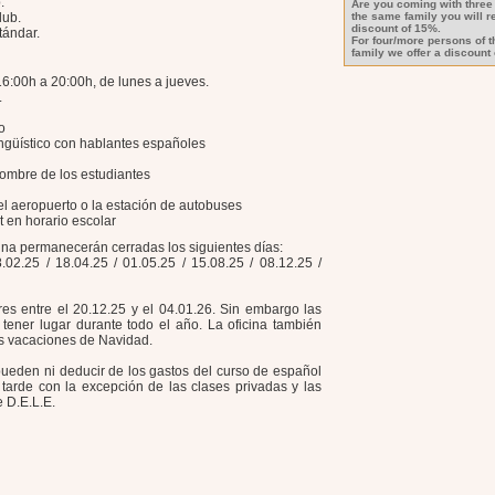
.
Are you coming with three
lub.
the same family you will r
discount of 15%.
tándar.
For four/more persons of 
family we offer a discount
6:00h a 20:00h, de lunes a jueves.
.
o
lingüístico con hablantes españoles
ombre de los estudiantes
el aeropuerto o la estación de autobuses
t en horario escolar
cina permanecerán cerradas los siguientes días:
.02.25 / 18.04.25 / 01.05.25 / 15.08.25 / 08.12.25 /
es entre el 20.12.25 y el 04.01.26. Sin embargo las
tener lugar durante todo el año. La oficina también
as vacaciones de Navidad.
pueden ni deducir de los gastos del curso de español
tarde con la excepción de las clases privadas y las
 D.E.L.E.