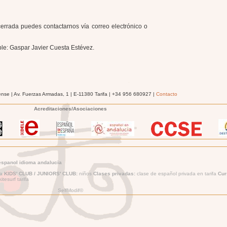
cerrada puedes contactarnos vía correo electrónico o
able: Gaspar Javier Cuesta Estévez.
ense | Av. Fuerzas Armadas, 1 | E-11380 Tarifa | +34 956 680927 |
Contacto
Acreditaciones/Asociaciones
espanol idioma andalucia
ña
KIDS' CLUB / JUNIORS' CLUB:
niños
Clases privadas:
clase de español privada en tarifa
Cur
itesurf tarifa
SelfModif©