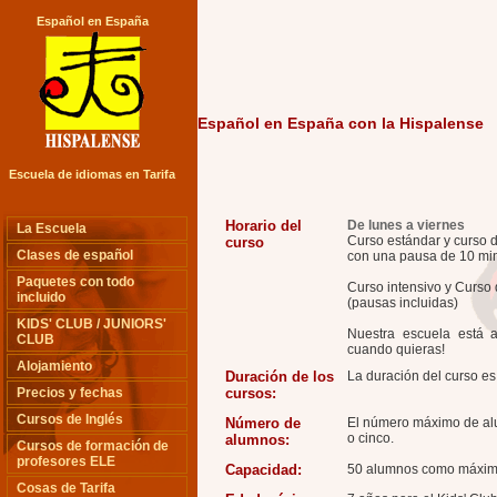
Español en España
Español en España con la Hispalense
Escuela de idiomas en Tarifa
Horario del
De lunes a viernes
La Escuela
Curso estándar y curso 
curso
Clases de español
con una pausa de 10 minu
Paquetes con todo
Curso intensivo y Curso
incluido
(pausas incluidas)
KIDS' CLUB / JUNIORS'
Nuestra escuela está 
CLUB
cuando quieras!
Alojamiento
Duración de los
La duración del curso es
Precios y fechas
cursos:
Cursos de Inglés
Número de
El número máximo de alu
o cinco.
alumnos:
Cursos de formación de
profesores ELE
Capacidad:
50 alumnos como máxim
Cosas de Tarifa