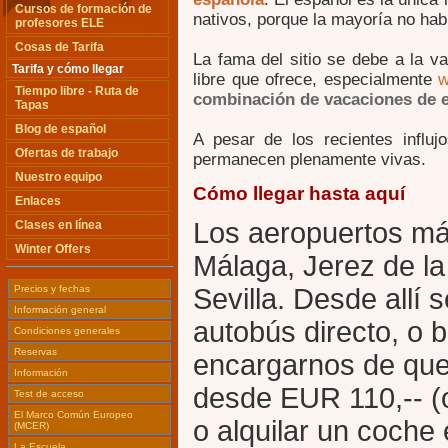
Cursos de formación de
nativos, porque la mayoría no hab
profesores ELE
Cosas de Tarifa
La fama del sitio se debe a la v
Tarifa y cómo llegar
libre que ofrece, especialmente
w
Tiempo libre - Ruta de
combinación de vacaciones de e
Tapas
Blog de español
A pesar de los recientes influjo
Ofertas de trabajo
permanecen plenamente vivas.
Nuestro equipo
Cómo llegar hasta aquí
Enlaces
Los aeropuertos m
Clases en línea
Winter Offers
Málaga, Jerez de la 
Precios y fechas
Sevilla. Desde allí
Información general
autobús directo, o
Condiciones generales
Reservas
encargarnos de que 
Información
desde EUR 110,-- (o
Test de acceso
El Marco Común Europeo
o alquilar un coche
(MCER)
La Escuela