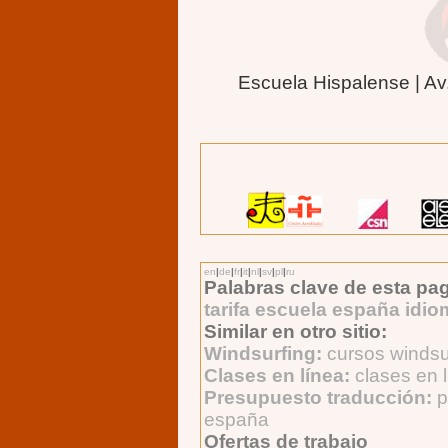
Escuela Hispalense | Av
en
|
de
|
fr
|
it
|
nl
|
sv
|
pl
|
ru
Palabras clave de esta pag
tarifa escuela españa idi
Similar en otro sitio:
Windsurfing:
cursos winds
Clases en línea:
clases en 
Presupuesto traducción:
p
españa
Ofertas de trabajo