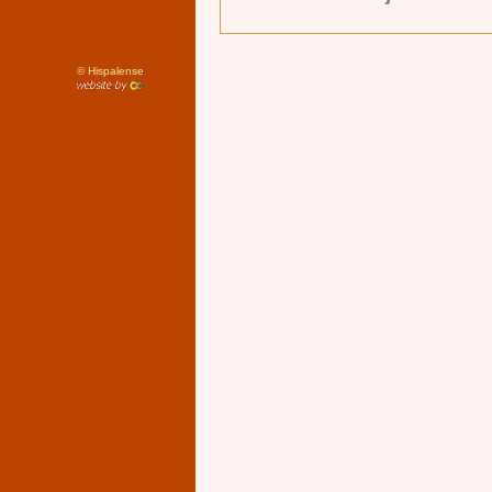
©
Hispalense