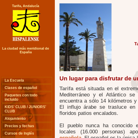
Tarifa, Andalucía
T
La ciudad más meridional de
España
Un lugar para disfrutar de u
La Escuela
Clases de español
Tarifa
está situada en el extrem
Mediterráneo y el Atlántico se 
Paquetes con todo
incluido
encuentra a sólo 14 kilómetros y
El influjo árabe se trasluce e
KIDS' CLUB / JUNIORS'
CLUB
floridos patios encalados.
Alojamiento
El pueblo nunca ha conocido
Precios y fechas
locales (16.000 personas) a
Cursos de Inglés
española
. El español es la única