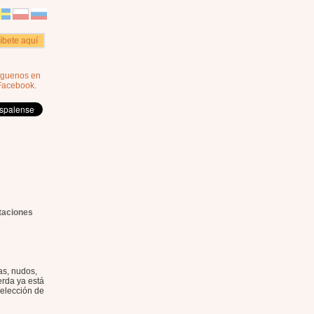
ríbete aquí
íguenos en
Facebook.
taciones
as, nudos,
erda ya está
selección de