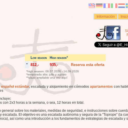
Información
Insc
S
Low season
High season*
*
812,-
935,-
Reserva esta oferta
*high season: 06.07.2026 - 14.09.2026
*temporada alta: julio y agosto
**plazo ampliable una vez aquí
 español estándar
, escalada y alojamiento en cómodos
apartamentos
con habi
les
ncluye:
s
con 2x3 horas a la semana, o sea,
12 horas
en total.
n general sobre los materiales, medidas de seguridad, e instrucciones sobre cuerd
y escalada.
El objetivo
es una escalada autónoma y segura de la "Toprope" (la cu
a roca), así como una introducción a los fundamentos de estrategias de escalada y 