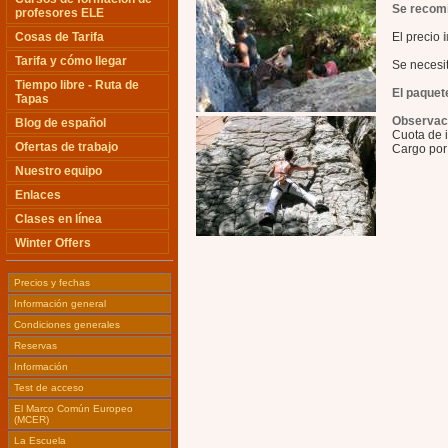
Se recomi
profesores ELE
Cosas de Tarifa
El precio
Tarifa y cómo llegar
Se necesit
Tiempo libre - Ruta de
El paquet
Tapas
Observac
Blog de español
Cuota de i
Ofertas de trabajo
Cargo por 
Nuestro equipo
Enlaces
Clases en línea
Winter Offers
Precios y fechas
Información general
Condiciones generales
Reservas
Información
Test de acceso
El Marco Común Europeo
(MCER)
La Escuela