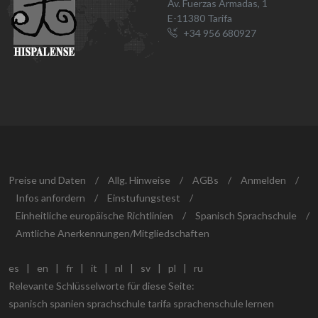
Av. Fuerzas Armadas, 1
E-11380 Tarifa
+34 956 680927
Preise und Daten
/
Allg. Hinweise
/
AGBs
/
Anmelden
/
Infos anfordern
/
Einstufungstest
/
Einheitliche europäische Richtlinien
/
Spanisch Sprachschule
/
Amtliche Anerkennungen/Mitgliedschaften
es
|
en
|
fr
|
it
|
nl
|
sv
|
pl
|
ru
Relevante Schlüsselworte für diese Seite:
spanisch spanien sprachschule tarifa sprachenschule lernen