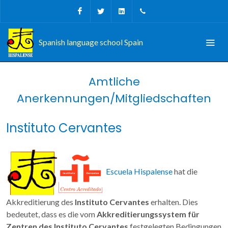
Facebook
Twitter
Linkedin
+34 956 680927
Spanish language school Spain
Amtliche
Anerkennungen/Mitgliedschaften
Instituto Cervantes
Escuela Hispalense
hat die
Akkreditierung des
Instituto Cervantes
erhalten. Dies
bedeutet, dass es die vom
Akkreditierungssystem für
Zentren des Instituto Cervantes
festgelegten Bedingungen