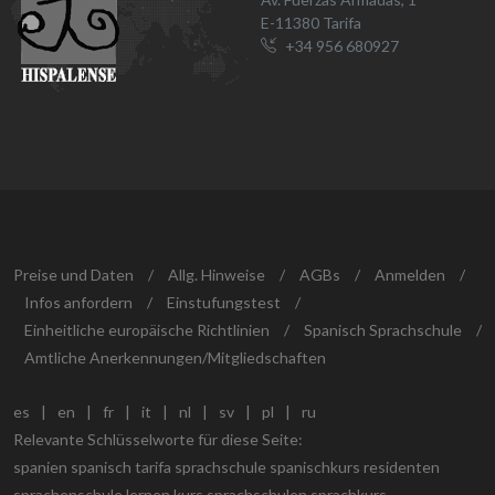
E-11380 Tarifa
+34 956 680927
Preise und Daten
/
Allg. Hinweise
/
AGBs
/
Anmelden
/
Infos anfordern
/
Einstufungstest
/
Einheitliche europäische Richtlinien
/
Spanisch Sprachschule
/
Amtliche Anerkennungen/Mitgliedschaften
es
|
en
|
fr
|
it
|
nl
|
sv
|
pl
|
ru
Relevante Schlüsselworte für diese Seite:
spanien spanisch tarifa sprachschule spanischkurs residenten
sprachenschule lernen kurs sprachschulen sprachkurs