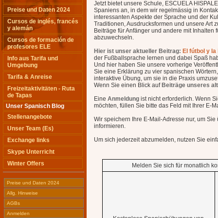
Jetzt bietet unsere Schule, ESCUELA HISPALEN
Preise und Daten 2024
Spaniens an, in dem wir regelmässig in Konta
interessanten Aspekte der Sprache und der Ku
Cursos de inglés, francés
Traditionen, Ausdrucksformen und unsere Art z
y alemán
Beiträge für Anfänger und andere mit Inhalten f
abzuwechseln.
Cursos de formación de
profesores ELE
Hier ist unser aktueller Beitrag:
El fútbol y l
der Fußballsprache lernen und dabei Spaß ha
Info aus Tarifa und
Und hier haben Sie unsere vorherige Veröffent
Umgebung
Sie eine Erklärung zu vier spanischen Wörtern,
Tarifa & Anreise
interaktive Übung, um sie in die Praxis umzuse
Wenn Sie einen Blick auf
Beiträge unseres al
Freizeitaktivitäten - Ruta
de Tapas
Eine
Anmeldung
ist nicht erforderlich. Wenn 
möchten, füllen Sie bitte das Feld mit Ihrer E-M
Unser Spanisch Blog
Stellenangebote
Wir speichern Ihre E-Mail-Adresse nur, um Sie
informieren.
Unser Team (Es)
Um sich jederzeit abzumelden, nutzen Sie ei
Exchange links
Skype Unterricht
Winter Offers
Melden Sie sich für monatlich 
Preise und Daten 2024
Allg. Hinweise
AGBs
Anmelden