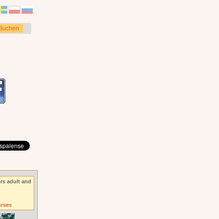
Buchen
rs adult and
urses