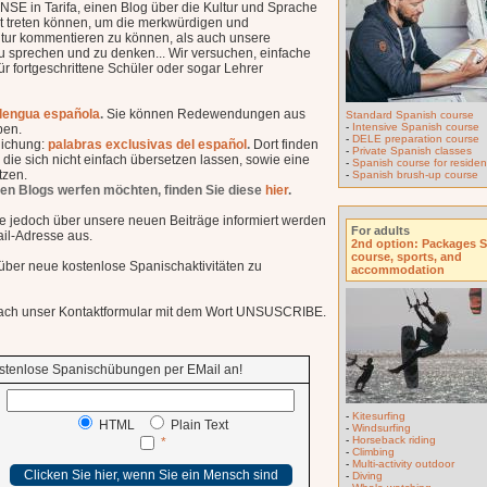
SE in Tarifa, einen Blog über die Kultur und Sprache
kt treten können, um die merkwürdigen und
ltur kommentieren zu können, als auch unsere
u sprechen und zu denken... Wir versuchen, einfache
ür fortgeschrittene Schüler oder sogar Lehrer
a lengua española
.
Sie können Redewendungen aus
Standard Spanish course
-
Intensive Spanish course
ben.
-
DELE preparation course
lichung:
palabras exclusivas del español
.
Dort finden
-
Private Spanish classes
 die sich nicht einfach übersetzen lassen, sowie eine
-
Spanish course for resident
tzen.
-
Spanish brush-up course
ten Blogs werfen möchten, finden Sie diese
hier
.
Sie jedoch über unsere neuen Beiträge informiert werden
For adults
ail-Adresse aus.
2nd option: Packages 
course, sports, and
 über neue kostenlose Spanischaktivitäten zu
accommodation
nfach unser Kontaktformular mit dem Wort UNSUSCRIBE.
kostenlose Spanischübungen per EMail an!
-
Kitesurfing
HTML
Plain Text
-
Windsurfing
-
Horseback riding
*
-
Climbing
-
Multi-activity outdoor
-
Diving