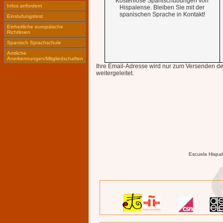
Kostenlose Spanischübungen von
Infos anfordern
Hispalense. Bleiben Sie mit der
spanischen Sprache in Kontakt!
Einstufungstest
Einheitliche europäische
Richtlinien
Spanisch Sprachschule
Amtliche
Anerkennungen/Mitgliedschaften
Ihre Email-Adresse wird nur zum Versenden de
weitergeleitet.
Escuela Hispal