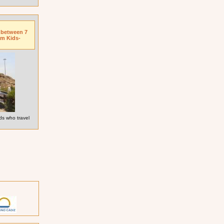
n between 7
am Kids-
ds who travel