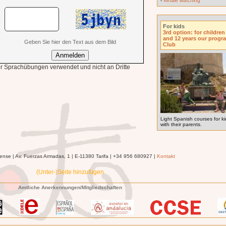
-
Whale watching
For kids
3rd option: for childre
and 12 years our progr
Geben Sie hier den Text aus dem Bild
Club
r Sprachübungen verwendet und nicht an Dritte
Light Spanish courses for ki
with their parents.
ense | Av. Fuerzas Armadas, 1 | E-11380 Tarifa | +34 956 680927 |
Kontakt
(Unter-)Seite hinzufügen
Amtliche Anerkennungen/Mitgliedschaften