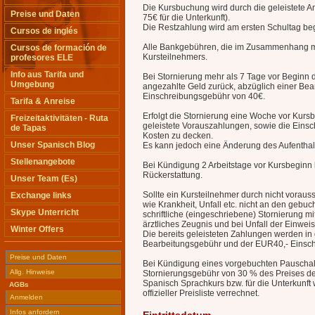
Die Kursbuchung wird durch die geleistete A
Preise und Daten
75€ für die Unterkunft).
Die Restzahlung wird am ersten Schultag beg
Cursos de inglés
Alle Bankgebühren, die im Zusammenhang mi
Cursos de formación de
Kursteilnehmers.
profesores ELE
Info aus Tarifa und
Bei Stornierung mehr als 7 Tage vor Beginn d
Umgebung
angezahlte Geld zurück, abzüglich einer Be
Einschreibungsgebühr von 40€.
Tarifa & Anreise
Erfolgt die Stornierung eine Woche vor Kursb
Freizeitaktivitäten - Ruta
geleistete Vorauszahlungen, sowie die Eins
de Tapas
Kosten zu decken.
Unser Spanisch Blog
Es kann jedoch eine Änderung des Aufentha
Stellenangebote
Bei Kündigung 2 Arbeitstage vor Kursbeginn b
Rückerstattung.
Unser Team (Es)
Sollte ein Kursteilnehmer durch nicht vorau
Exchange links
wie Krankheit, Unfall etc. nicht an den gebu
Skype Unterricht
schriftliche (eingeschriebene) Stornierung 
ärztliches Zeugnis und bei Unfall der Einw
Winter Offers
Die bereits geleisteten Zahlungen werden in 
Bearbeitungsgebühr und der EUR40,- Einsch
Preise und Daten
Bei Kündigung eines vorgebuchten Pauschalan
Allg. Hinweise
Stornierungsgebühr von 30 % des Preises de
Spanisch Sprachkurs bzw. für die Unterkunf
AGBs
offizieller Preisliste verrechnet.
Anmelden
Infos anfordern