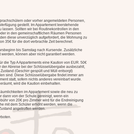
prachschülern oder vorher angemeldeten Personen,
 Verfügung gestellt. Im Appartement leerstehende
 lassen. Sollten wir bei Routinekontrollen in den
n oder in den gemeinschaftlichen Räumen Personen
rden diese unverzüglich aufgefordert, die Wohnung zu
n 35€ für die dort verbrachte Zeit berechnet.
Kursbeginn bis Samstag nach Kursende. Zusätzliche
 werden, können aber nicht garantiert werden.
 für die Typ A Appartements eine Kaution von EUR. 50€
r der Abreise bei der Schlüsselübergabe ausbezahlt,
 Zustand (Geschirr gespült und Müll entsorgt)
den sind. Diese Schlüsselübergabe findet immer am
ent statt, sofern nichts anderes vereinbart wurde.
geräumt, wird die Kaution einbehalten.
äumlichkeiten im Appartement sowie die neu zu
 dann von der Schule gereinigt, wenn ein
ebühr von 20€ pro Zimmer wird für die Endreinigung
che mit dem Schüler erhöht werden, wenn die
ustand angetroffen werden.
rboten.