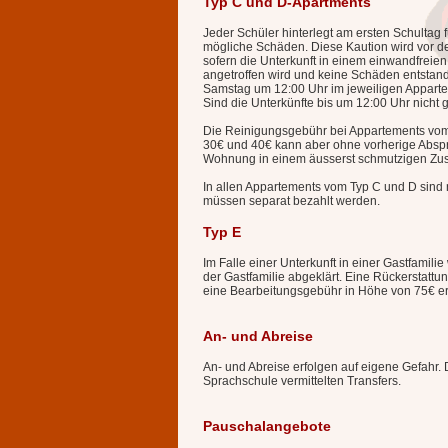
Typ C und D-Apartments
Jeder Schüler hinterlegt am ersten Schultag 
mögliche Schäden. Diese Kaution wird vor de
sofern die Unterkunft in einem einwandfreien
angetroffen wird und keine Schäden entstan
Samstag um 12:00 Uhr im jeweiligen Appartem
Sind die Unterkünfte bis um 12:00 Uhr nicht 
Die Reinigungsgebühr bei Appartements vom 
30€ und 40€ kann aber ohne vorherige Absp
Wohnung in einem äusserst schmutzigen Zust
In allen Appartements vom Typ C und D sind 
müssen separat bezahlt werden.
Typ E
Im Falle einer Unterkunft in einer Gastfamili
der Gastfamilie abgeklärt. Eine Rückerstattun
eine Bearbeitungsgebühr in Höhe von 75€ e
An- und Abreise
An- und Abreise erfolgen auf eigene Gefahr. D
Sprachschule vermittelten Transfers.
Pauschalangebote