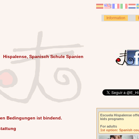
Information
Hispalense, Spanisch Schule Spanien
Escuela Hispalense offe
nen Bedingungen ist bindend.
kids programs
For adults
stattung
1st option: Spanish co