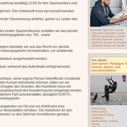
nzahlung bestätigt.(115€ für den Spanischkurs und
lichen. Die Unterkunft muss bar bezahlt werden.
t der Überweisung anfallen, gehen zu Lasten des
Standard Spanish course
es ersten Spanischkurses erstatten wir das bereits
-
Intensive Spanish course
arbeitungsgebühr von 75€ , sowie
-
DELE preparation course
-
Private Spanish classes
-
Spanish course for resident
-
Spanish brush-up course
eginn behalten wir uns das Recht vor, bereits
chreibungsgebühr einzubehalten, um anfallende
ltsdatum ausgehandelt werden.
For adults
2nd option: Packages 
zw. während des Aufenthalts erfolgt keinerlei
course, sports, and
accommodation
ssehbare, seine eigene Person betreffende Umstände
chten Kursen teilnehmen können, bitten wir um
mit Angabe des Grundes. Bei Krankheit muss ein
eisungsbescheid des Krankenhauses beigelegt werden.
diesem Fall zurückerstattet, abzüglich EUR75,-
reibegebühr.
gebotes vor Ort und vor Antritt wird eine
-
Kitesurfing
s Veranstalters erhoben. Die Gebühren für den
-
Windsurfing
t werden zu den üblichen Konditionen gemäss
-
Horseback riding
-
Climbing
-
Multi-activity outdoor
-
Diving