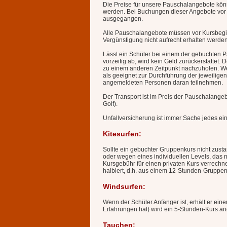
Die Preise für unsere Pauschalangebote könn
werden. Bei Buchungen dieser Angebote vor O
ausgegangen.
Alle Pauschalangebote müssen vor Kursbegin
Vergünstigung nicht aufrecht erhalten werden
Lässt ein Schüler bei einem der gebuchten 
vorzeitig ab, wird kein Geld zurückerstattet. 
zu einem anderen Zeitpunkt nachzuholen. W
als geeignet zur Durchführung der jeweiligen
angemeldeten Personen daran teilnehmen.
Der Transport ist im Preis der Pauschalangeb
Golf).
Unfallversicherung ist immer Sache jedes ei
Kitesurfen:
Sollte ein gebuchter Gruppenkurs nicht zust
oder wegen eines individuellen Levels, das ni
Kursgebühr für einen privaten Kurs verrechne
halbiert, d.h. aus einem 12-Stunden-Gruppen
Windsurfen:
Wenn der Schüler Anfänger ist, erhält er ein
Erfahrungen hat) wird ein 5-Stunden-Kurs a
Tauchen: