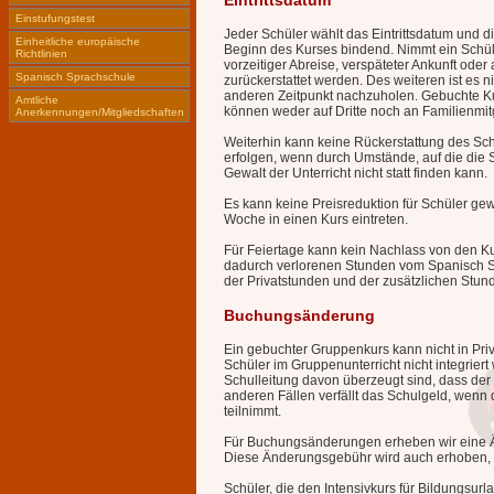
Eintrittsdatum
Einstufungstest
Jeder Schüler wählt das Eintrittsdatum und d
Einheitliche europäische
Beginn des Kurses bindend. Nimmt ein Schül
Richtlinien
vorzeitiger Abreise, verspäteter Ankunft ode
Spanisch Sprachschule
zurückerstattet werden. Des weiteren ist es 
anderen Zeitpunkt nachzuholen. Gebuchte Kurs
Amtliche
können weder auf Dritte noch an Familienmit
Anerkennungen/Mitgliedschaften
Weiterhin kann keine Rückerstattung des Sc
erfolgen, wenn durch Umstände, auf die die 
Gewalt der Unterricht nicht statt finden kann.
Es kann keine Preisreduktion für Schüler ge
Woche in einen Kurs eintreten.
Für Feiertage kann kein Nachlass von den 
dadurch verlorenen Stunden vom Spanisch 
der Privatstunden und der zusätzlichen Stun
Buchungsänderung
Ein gebuchter Gruppenkurs kann nicht in Pri
Schüler im Gruppenunterricht nicht integrier
Schulleitung davon überzeugt sind, dass der Pr
anderen Fällen verfällt das Schulgeld, wenn
teilnimmt.
Für Buchungsänderungen erheben wir eine 
Diese Änderungsgebühr wird auch erhoben, w
Schüler, die den Intensivkurs für Bildungsurla