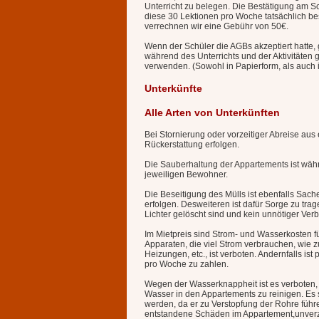
Unterricht zu belegen. Die Bestätigung am S
diese 30 Lektionen pro Woche tatsächlich b
verrechnen wir eine Gebühr von 50€.
Wenn der Schüler die AGBs akzeptiert hatte, g
während des Unterrichts und der Aktivitäten
verwenden. (Sowohl in Papierform, als auch i
Unterkünfte
Alle Arten von Unterkünften
Bei Stornierung oder vorzeitiger Abreise aus
Rückerstattung erfolgen.
Die Sauberhaltung der Appartements ist wäh
jeweiligen Bewohner.
Die Beseitigung des Mülls ist ebenfalls Sac
erfolgen. Desweiteren ist dafür Sorge zu tr
Lichter gelöscht sind und kein unnötiger Ver
Im Mietpreis sind Strom- und Wasserkosten 
Apparaten, die viel Strom verbrauchen, wie z
Heizungen, etc., ist verboten. Andernfalls ist
pro Woche zu zahlen.
Wegen der Wasserknappheit ist es verboten, 
Wasser in den Appartements zu reinigen. Es
werden, da er zu Verstopfung der Rohre führe
entstandene Schäden im Appartement,unverzü