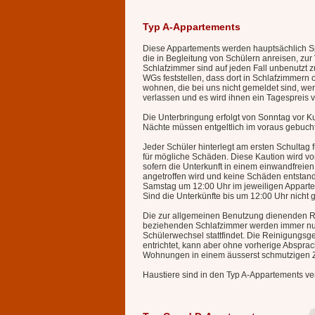
Typ A-Appartements
Diese Appartements werden hauptsächlich S
die in Begleitung von Schülern anreisen, zur
Schlafzimmer sind auf jeden Fall unbenutzt zu
WGs feststellen, dass dort in Schlafzimmer
wohnen, die bei uns nicht gemeldet sind, we
verlassen und es wird ihnen ein Tagespreis vo
Die Unterbringung erfolgt von Sonntag vor 
Nächte müssen entgeltlich im voraus gebucht
Jeder Schüler hinterlegt am ersten Schultag
für mögliche Schäden. Diese Kaution wird vo
sofern die Unterkunft in einem einwandfreien
angetroffen wird und keine Schäden entstan
Samstag um 12:00 Uhr im jeweiligen Appartem
Sind die Unterkünfte bis um 12:00 Uhr nicht 
Die zur allgemeinen Benutzung dienenden R
beziehenden Schlafzimmer werden immer nur
Schülerwechsel stattfindet. Die Reinigungsg
entrichtet, kann aber ohne vorherige Abspra
Wohnungen in einem äusserst schmutzigen Z
Haustiere sind in den Typ A-Appartements ve