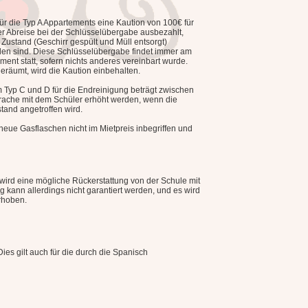
für die Typ A Appartements eine Kaution von 100€ für
r Abreise bei der Schlüsselübergabe ausbezahlt,
 Zustand (Geschirr gespült und Müll entsorgt)
den sind. Diese Schlüsselübergabe findet immer am
ent statt, sofern nichts anderes vereinbart wurde.
geräumt, wird die Kaution einbehalten.
Typ C und D für die Endreinigung beträgt zwischen
rache mit dem Schüler erhöht werden, wenn die
and angetroffen wird.
neue Gasflaschen nicht im Mietpreis inbegriffen und
e wird eine mögliche Rückerstattung von der Schule mit
g kann allerdings nicht garantiert werden, und es wird
rhoben.
ies gilt auch für die durch die Spanisch