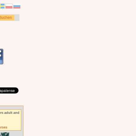
Buchen
rs adult and
urses