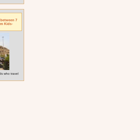
n between 7
am Kids-
ds who travel