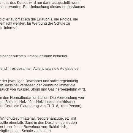
chluss des Kurses wird nur dann ausgestellt, wenn
esucht wurden. Bei Umbuchung dieses Intensivkurses
ibt er automatisch die Erlaubnis, die Photos, die
 gemacht werden, für Werbung der Schule zu
m Internet).
 einer gebuchten Unterkunft kann keinerlei
rend ihres gesamten Aufenthaltes die Aufgabe der
he der jeweiligen Bewohner und sollte regelmäßig
agen, dass bei Verlassen der Wohnung immer die
brauch von Wasser, Strom und Gas herbeigeführt wird.
für den Normalbedarf enthalten. Die Verwendung von
um Beispiel Heizlüfter, Heizdecken, elektrische
 pro Gerät ein Extrabetrag von EUR. 6,- (pro Person)
Wind/Kitesurfmaterial, Neoprenanzüge, etc. mit
 sollte ebenfalls Sand in den Duschen gemieden
n kann. Jeder Bewohner verpflichtet sich,
glich in der Schule zu melden.