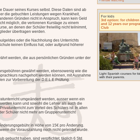
-
Whale watching
ie Dauer seines Kurses selbst. Diese Daten sind ab
er die gebuchten Leistungen wegen Krankheit,
For kids
r anderen Gründen nicht in Anspruch, kann kein Geld
3rd option: for childre
nicht möglich, die verlorenen Kurstage zu einem
and 12 years our progr
e, an denen der Schüler freiwillig nicht teilnimmt,
Club
glieder übertragen werden.
hulgeldes oder die Nachholung des Unterrichts
Schule keinen Einfluss hat, oder aufgrund höherer
währt werden, die aus persönlichen Gründen unter der
Kursgebühren gewährt werden, ebensowenig wie die
Light Spanish courses for ki
Sprachkurs nachgeholt werden können, mit Ausnahme
with their parents.
den zur Vorbereitung der D.E.L.E Prüfung.
vatunterricht umgeändert werden, ausser wenn ein
t werden kann und sowohl die Lehrer als auch die
ivatunterricht zum Vorteil des Schülers ist. In allen
 der Schüler nicht mehr am Gruppenunterricht
Änderungsgebühr in Höhe von 15€ pro Änderung.
enn die Vorauszahlung noch nicht geleistet wurde.
ub gebucht haben, sind verpflichtet, täglich 6 Std.