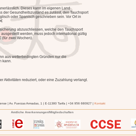
 unerlässlich. Dieses kann im eigenen Land
ass der Gesundheitszustand es zulässt, den Tauchsport
lisch oder Spanisch geschrieben sein. Vor Ort in
0€
versicherung abzuschliessen, welche den Tauchsport
ausgestellt werden, muss jedoch international gültig
€ (für zwei Wochen).
nn aus wetterbedingten Gründen nur die
n kann.
er Aktivitäten reduziert, oder eine Zuzahlung verlangt.
ense | Av. Fuerzas Armadas, 1 | E-11380 Tarifa | +34 956 680927 |
Kontakt
Amtliche Anerkennungen/Mitgliedschaften