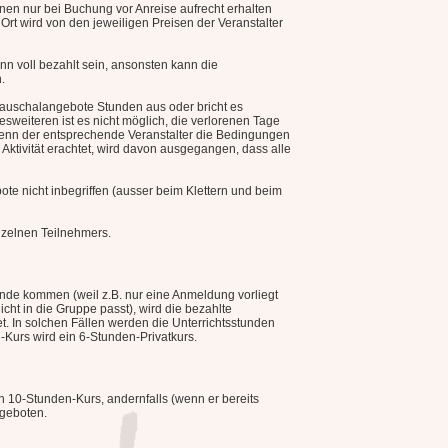
en nur bei Buchung vor Anreise aufrecht erhalten
rt wird von den jeweiligen Preisen der Veranstalter
n voll bezahlt sein, ansonsten kann die
.
Pauschalangebote Stunden aus oder bricht es
Desweiteren ist es nicht möglich, die verlorenen Tage
enn der entsprechende Veranstalter die Bedingungen
 Aktivität erachtet, wird davon ausgegangen, dass alle
ote nicht inbegriffen (ausser beim Klettern und beim
nzelnen Teilnehmers.
ande kommen (weil z.B. nur eine Anmeldung vorliegt
cht in die Gruppe passt), wird die bezahlte
t. In solchen Fällen werden die Unterrichtsstunden
-Kurs wird ein 6-Stunden-Privatkurs.
en 10-Stunden-Kurs, andernfalls (wenn er bereits
ngeboten.