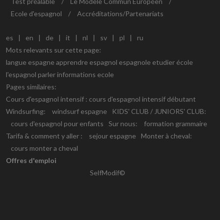
Test préalable
/
Le Modèle Commun Européen
/
Ecole d'espagnol
/
Accréditations/Partenariats
es
|
en
|
de
|
it
|
nl
|
sv
|
pl
|
ru
Mots relevants sur cette page:
langue espagne apprendre espagnol espagnole etudier école
l'espagnol parler informations ecole
Pages similaires:
Cours d'espagnol intensif :
cours d'espagnol intensif débutant
Windsurfing:
windsurf espagne
KIDS' CLUB / JUNIORS' CLUB:
cours d'espagnol pour enfants
Sur nous:
formation grammaire
Tarifa & comment y aller :
sejour espagne
Monter à cheval:
cours monter a cheval
Offres d'emploi
SelfModif©