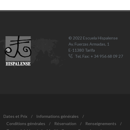
© 2022 Escuela Hispalense
Av. Fuerzas Armadas, 1
E-11380 Tarifa
Tel, Fax: + 34 956 68 09 27
Dates et Prix
/
Informations générales
/
Conditions générales
/
Réservation
/
Renseignements
/