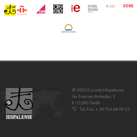
© 2022 Escuela Hispalense
Av. Fuerzas Armadas, 1
E-11380 Tarifa
Tel, Fax: + 34 956 68 09 27