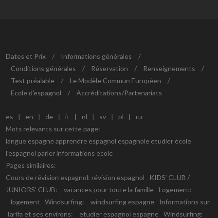
Dates et Prix
/
Informations générales
/
Conditions générales
/
Réservation
/
Renseignements
/
Test préalable
/
Le Modèle Commun Européen
/
Ecole d'espagnol
/
Accréditations/Partenariats
es
|
en
|
de
|
it
|
nl
|
sv
|
pl
|
ru
Mots relevants sur cette page:
langue espagne apprendre espagnol espagnole etudier école
l'espagnol parler informations ecole
Pages similaires:
Cours de révision espagnol:
révision espagnol
KIDS' CLUB /
JUNIORS' CLUB:
vacances pour toute la famille
Logement:
logement
Windsurfing:
windsurfing espagne
Informations sur
Tarifa et ses environs:
etudier espagnol espagne
Windsurfing: