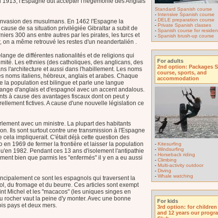
En 1913, l'Espagne dût accepter l'hégémonie des Anglais
Standard Spanish course
-
Intensive Spanish course
-
DELE preparation course
 l'invasion des musulmans. En 1462 l'Espagne la
-
Private Spanish classes
 cause de sa situation privilégiée Gibraltar a subit de
-
Spanish course for resident
ers 300 ans entre autres par les pirates, les turcs et
-
Spanish brush-up course
 on a même retrouvé les restes d'un neandertalién .
nge de différentes nationalités et de religions qui
For adults
mité. Les ethnies (des catholiques, des anglicans, des
2nd option: Packages 
ans l'architecture et aussi dans l'habillement. Les noms
course, sports, and
es noms italiens, hébreux, anglais et arabes. Chaque
accommodation
e la population est bilingue et parle une langue
lange d'anglais et d'espagnol avec un accent andalous.
tants à cause des avantages fiscaux dont on peut y
rellement fictives. A cause d'une nouvelle législation ce
lement avec un ministre. La plupart des habitants
ion. Ils sont surtout contre une transmission à l'Espagne
 cela impliquerait. C'était déjà cette question des
 en 1969 de fermer la frontière et laisser la population
-
Kitesurfing
-
Windsurfing
u'en 1982. Pendant ces 13 ans d'isolement l'antipathie
-
Horseback riding
ent bien que parmis les "enfermés" il y en a eu aussi
-
Climbing
-
Multi-activity outdoor
-
Diving
-
Whale watching
rincipalement ce sont les espagnols qui traversent la
ool, du fromage et du beurre. Ces articles sont exempt
aint Michel et les "macacos" (les uniques singes en
du rocher vaut la peine d'y monter. Avec une bonne
For kids
rois pays et deux mers.
3rd option: for childre
and 12 years our progr