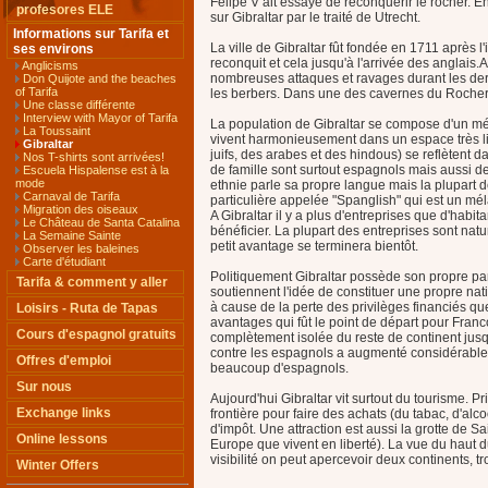
Felipe V ait essayé de reconquérir le rocher. 
profesores ELE
sur Gibraltar par le traité de Utrecht.
Informations sur Tarifa et
La ville de Gibraltar fût fondée en 1711 après
ses environs
reconquit et cela jusqu'à l'arrivée des anglais.A
Anglicisms
nombreuses attaques et ravages durant les derni
Don Quijote and the beaches
of Tarifa
les berbers. Dans une des cavernes du Rocher,
Une classe différente
Interview with Mayor of Tarifa
La population de Gibraltar se compose d'un méla
La Toussaint
vivent harmonieusement dans un espace très li
Gibraltar
juifs, des arabes et des hindous) se reflètent d
Nos T-shirts sont arrivées!
de famille sont surtout espagnols mais aussi d
Escuela Hispalense est à la
mode
ethnie parle sa propre langue mais la plupart d
Carnaval de Tarifa
particulière appelée "Spanglish" qui est un mé
Migration des oiseaux
A Gibraltar il y a plus d'entreprises que d'habi
Le Château de Santa Catalina
bénéficier. La plupart des entreprises sont natu
La Semaine Sainte
petit avantage se terminera bientôt.
Observer les baleines
Carte d'étudiant
Politiquement Gibraltar possède son propre par
Tarifa & comment y aller
soutiennent l'idée de constituer une propre nat
à cause de la perte des privilèges financiés que
Loisirs - Ruta de Tapas
avantages qui fût le point de départ pour Franco
Cours d'espagnol gratuits
complètement isolée du reste de continent jusq
contre les espagnols a augmenté considérablem
Offres d'emploi
beaucoup d'espagnols.
Sur nous
Aujourd'hui Gibraltar vit surtout du tourisme. P
Exchange links
frontière pour faire des achats (du tabac, d'alc
d'impôt. Une attraction est aussi la grotte de S
Online lessons
Europe que vivent en liberté). La vue du haut 
visibilité on peut apercevoir deux continents, t
Winter Offers