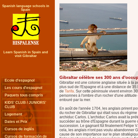
Spanish language schools in
Spain
Learn Spanish in Spain and
visit Gibraltar
Gibraltar célèbre ses 300 ans d'occu
Ecole d'espagnol
Gibraltar est une colonie anglaise située à la p
plus sud de l'Espagne et à une distance de 35 
Les cours d'espagnol
de
Tarifa
. Sur cette péninsule vivent environ 3
Paquets tous compris
personnes à l'ombre d'un rocher d'une altitud
entouré par la mer.
KIDS' CLUB / JUNIORS'
CLUB
En août de l'année 1704, les anglais prirent p
du rocher de Gibraltar qui était sous du régime
Logement
archiduc Carlos. L'archiduc Carlos avait la pré
succéder au trône d'Espagne durant la guerre 
Dates et Prix
succession. Le gagnant fût finalement Felipe V
Cursos de inglés
cela, les anglais n'ont pas voulu abandonner Gi
cause de son importance sur le plan stratégiq
Cursos de formación de