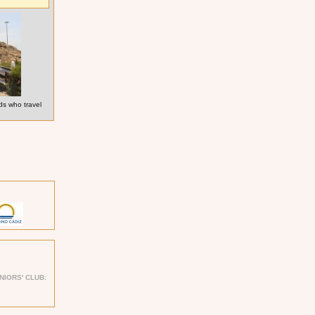
ds who travel
UNIORS' CLUB: