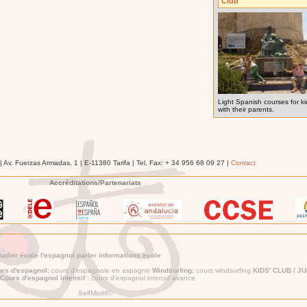
Club
Light Spanish courses for ki
with their parents.
 Av. Fuerzas Armadas, 1 | E-11380 Tarifa | Tel, Fax: + 34 956 68 09 27 |
Contact
Accréditations/Partenariats
dier école l'espagnol parler informations ecole
urs d'espagnol:
cours d'espagnole en espagne
Windsurfing:
cours windsurfing
KIDS' CLUB / J
Cours d'espagnol intensif :
cours d'espagnol intensif avance
SelfModif©