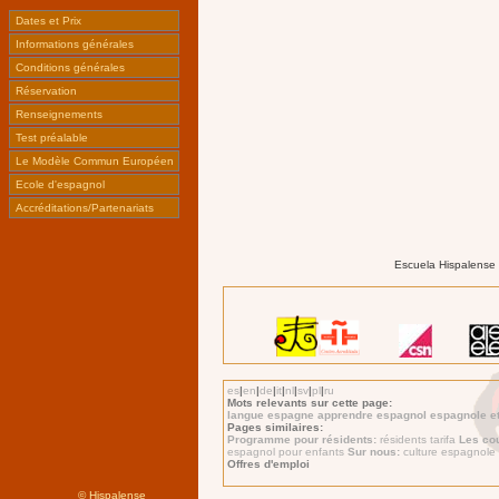
Dates et Prix
Informations générales
Conditions générales
Réservation
Renseignements
Test préalable
Le Modèle Commun Européen
Ecole d'espagnol
Accréditations/Partenariats
Escuela Hispalense |
es
|
en
|
de
|
it
|
nl
|
sv
|
pl
|
ru
Mots relevants sur cette page:
langue espagne apprendre espagnol espagnole etu
Pages similaires:
Programme pour résidents:
résidents tarifa
Les co
espagnol pour enfants
Sur nous:
culture espagnole
Offres d'emploi
©
Hispalense