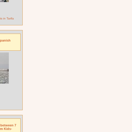
s in Tarifa
Spanish
n between 7
am Kids-