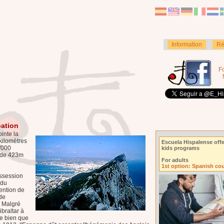
Information
Ré
F
pation
ointe la
kilomètres
Escuela Hispalense offe
0'000
kids programs
e de 423m
For adults
1st option: Spanish co
ossession
 du
tention de
de
. Malgré
braltar à
ue bien que