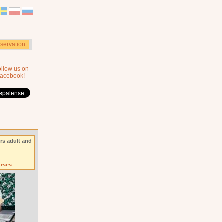
servation
ollow us on
facebook!
rs adult and
urses