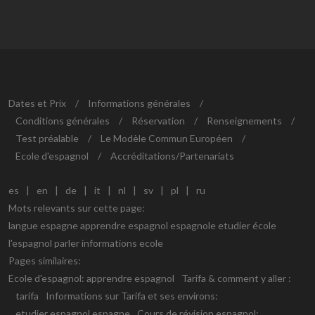
Dates et Prix
/
Informations générales
/
Conditions générales
/
Réservation
/
Renseignements
/
Test préalable
/
Le Modèle Commun Européen
/
Ecole d'espagnol
/
Accréditations/Partenariats
es
|
en
|
de
|
it
|
nl
|
sv
|
pl
|
ru
Mots relevants sur cette page:
langue espagne apprendre espagnol espagnole etudier école
l'espagnol parler informations ecole
Pages similaires:
Ecole d'espagnol:
apprendre espagnol
Tarifa & comment y aller :
tarifa
Informations sur Tarifa et ses environs:
etudier espagnol espagne
Cours de révision espagnol: