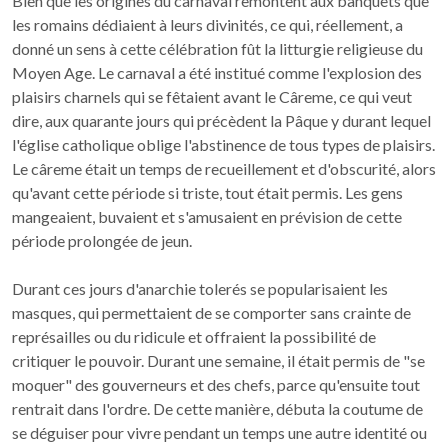
Bien que les origines du carnaval remontent aux banquets que
les romains dédiaient à leurs divinités, ce qui, réellement, a
donné un sens à cette célébration fût la litturgie religieuse du
Moyen Age. Le carnaval a été institué comme l'explosion des
plaisirs charnels qui se fêtaient avant le Câreme, ce qui veut
dire, aux quarante jours qui précèdent la Pâque y durant lequel
l'église catholique oblige l'abstinence de tous types de plaisirs.
Le câreme était un temps de recueillement et d'obscurité, alors
qu'avant cette période si triste, tout était permis. Les gens
mangeaient, buvaient et s'amusaient en prévision de cette
période prolongée de jeun.
Durant ces jours d'anarchie tolerés se popularisaient les
masques, qui permettaient de se comporter sans crainte de
représailles ou du ridicule et offraient la possibilité de
critiquer le pouvoir. Durant une semaine, il était permis de "se
moquer" des gouverneurs et des chefs, parce qu'ensuite tout
rentrait dans l'ordre. De cette manière, débuta la coutume de
se déguiser pour vivre pendant un temps une autre identité ou