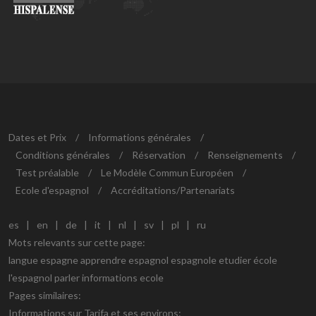
Dates et Prix
/
Informations générales
/
Conditions générales
/
Réservation
/
Renseignements
/
Test préalable
/
Le Modèle Commun Européen
/
Ecole d'espagnol
/
Accréditations/Partenariats
es
|
en
|
de
|
it
|
nl
|
sv
|
pl
|
ru
Mots relevants sur cette page:
langue espagne apprendre espagnol espagnole etudier école
l'espagnol parler informations ecole
Pages similaires:
Informations sur Tarifa et ses environs: