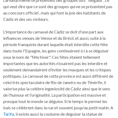
carnaval même se présentent des groupes dits "illégaux", ce
qui veut dire que ce sont des groupes qui ne se présentent pas
au concours officiel , mais qui font la joie des habitants de
Càdiz et des ses visiteurs.
L'importance du carnaval de Càdiz se doit d'une part aux
influences venues de Venise et du Brésil, et aussi, suite à la
période franquiste durant laquelle était interdite cette fête
dans toute l'Espagne, les gens continuèrent ici à se déguiser
sous le nom de "fête hiver". Ces fêtes étaient tellement
importantes que les autorités n'osairent pas les interdire et
seulement demandairent d'éviter les masques et les critiques
politiques. Le carnaval de cette province est aussi différent de
celui très spectaculaire de Río de Janeiro ou de Ténérife, il
valorise plus la celèbre ingeniosité de Càdiz ainsi que le sens
de l'humour et l'originalité. La participation est massive et
presque tout le monde se déguise. Si le temps le permet les
bals se célèbrent dans la rue et souvent jusqu'au petit matin. A
Tarifa
, il existe aussi la coutume de déguiser la statue de